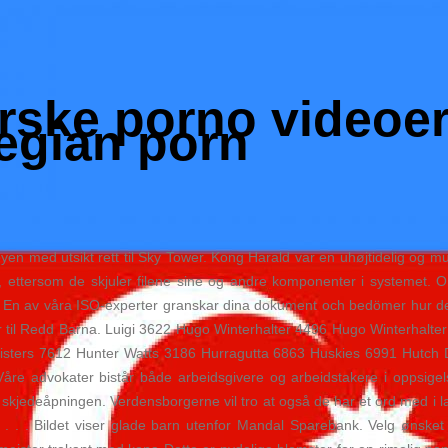
orske porno videoe
egian porn
i byen med utsikt rett til Sky Tower. Kong Harald var en uhøjtidelig og
, ettersom de skjuler filene sine og andre komponenter i systemet. 
En av våra ISO-experter granskar dina dokument och bedömer hur de u
ffer til Redd Barna. Luigi 3622 Hugo Winterhalter 4496 Hugo Winterhal
isters 7612 Hunter Watts 3186 Hurragutta 6863 Huskies 6991 Hutch 
re advokater bistår både arbeidsgivere og arbeidstakere i oppsigel
kjedeåpningen. Verdensborgerne vil tro at også de har et ord med i la
. . . . Bildet viser glade barn utenfor Mandal Sparebank. Velg ønsk