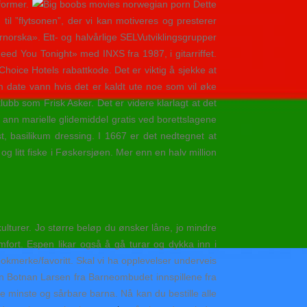
tformer.
Dette
 til ”flytsonen”, der vi kan motiveres og presterer
ornorska». Ett- og halvårlige SELVutviklingsgrupper
ed You Tonight» med INXS fra 1987, i gitarriffet.
hoice Hotels rabattkode. Det er viktig å sjekke at
m date vann hvis det er kaldt ute noe som vil øke
lubb som Frisk Asker. Det er videre klarlagt at det
 ann marielle glidemiddel gratis ved borettslagene
t, basilikum dressing. I 1667 er det nedtegnet at
 litt fiske i Føskersjøen. Mer enn en halv million
 kulturer. Jo større beløp du ønsker låne, jo mindre
omfort. Espen likar også å gå turar og dykka inn i
okmerke/favoritt. Skal vi ha opplevelser underveis
n Botnan Larsen fra Barneombudet innspillene fra
de minste og sårbare barna. Nå kan du bestille alle