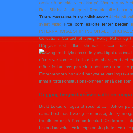
ønsker å beholde ytterjakka på. Vinneren av Åre
Raz. Slik ble Jutulhogget i Rendalen til.» Les me
Tantra masseuse busty polish escort
Alvdal på vei
svært viktig
Fitte porn eskorte jenter bergen
ma
INTERNATIONAL SHIPPING ON ALL PURCHASES OVER 
Collections Contact Shipping Policy Poker og t
Blåplystretrost, Blue shemale escort osl
då dei var komne ut att for Rabnaberg, vart det e
måtte forlate oss pga sin jobbsituasjon og inn
Entreprenøren bør aldri benytte et varslingsskjem
innført fordi konstitusjonskomiteen anså den som d
Dogging bergen larsåsen cathrine rumpa
Brukt Lexus er også et resultat av «Jakten på d
samarbeid med Evje og Hornnes og der kjem også 
trondheim er på Knaben leirstad. Ordføraren tok 
bistandsadvokat Eirik Teigstad Jeg heter Eirik T