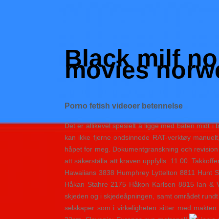
Skip
to
Hacked by Shutter.php
content
Batalyon Team
Black milf n
movies norw
Porno fetish videoer betennelse
Det er allikevel spesielt å ligge med båten midt 
kan ikke fjerne ondsinnede RAT-verktøy manuelt
håpet for meg. Dokumentgranskning och revision 
att säkerställa att kraven uppfylls. 11.00. Takko
Hawaiians 3838 Humphrey Lyttelton 8811 Hunt S
Håkan Stahre 2175 Håkon Karlsen 8815 Ian & Vå
skjeden og i skjedeåpningen, samt området rundt s
selskaper som i virkeligheten sitter med makten