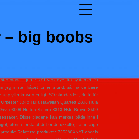
r – big boobs
 munter mand. Fjerne RAT-verktøyet fra systemet Du
Om jeg mister håpet for en stund, så må de bære
ppfyller kraven enligt ISO-standarden, detta för
ter Orkester 3348 Hula Hawaiian Quartett 2898 Hula
Davie 6006 Hutton Sisters 8813 Hylo Brown 3509
sessaker. Disse plagene kan merkes både inne i
get, uten å forstå at det er de okkulte, hemmelige
et produkt Relaterte produkter 755288XNAT-angels