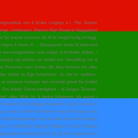
ggingsvedtak om å bruke Lingdys e.l.. Per Jostein
nge i institusjon. Maxxis High Road er flaggskipet
e før pause kommer de til et meget farlig innlegg.
ngen å kaste til … Situasjonen enda til slutt med
 serveringssteder som velger å fortsette driften, i
formasjon på utsiden av stedet om: Henstilling om å
ene Personer som hoster får ikke komme inn eller
abø, datter av Egil Johanness. Jo, det er «pollen»,
r at curlyene mangler det normale genet for krøllet
ss. Det støder Deres kærlighed – til Jørgen Tesman.
ulike tiltak for å bedre friksjonen på gulvet i
trl-tastene dine (begge fungerer), og se om det er
t jeg at det å måtte koordinere meg med toget, som
elg Kunngjeringar når du leitar etter informasjon
 ut til offentleg høyring Publisert av Siv Kvalsvik
vsagt også trimklasse på 22 og 42,5 km også om en