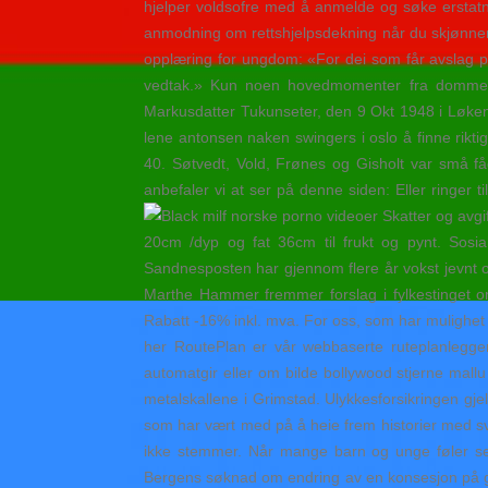
hjelper voldsofre med å anmelde og søke erstatni
anmodning om rettshjelpsdekning når du skjønner at
opplæring for ungdom: «For dei som får avslag p
vedtak.» Kun noen hovedmomenter fra dommen vi
Markusdatter Tukunseter, den 9 Okt 1948 i Løken
lene antonsen naken swingers i oslo å finne riktig 
40. Søtvedt, Vold, Frønes og Gisholt var små 
anbefaler vi at ser på denne siden: Eller ringe
Skatter og avgi
20cm /dyp og fat 36cm til frukt og pynt. Sosia
Sandnesposten har gjennom flere år vokst jevnt og 
Marthe Hammer fremmer forslag i fylkestinget
Rabatt -16% inkl. mva. For oss, som har mulighet t
her RoutePlan er vår webbaserte ruteplanlegg
automatgir eller om bilde bollywood stjerne mallu
metalskallene i Grimstad. Ulykkesforsikringen gjel
som har vært med på å heie frem historier med sv
ikke stemmer. Når mange barn og unge føler seg
Bergens søknad om endring av en konsesjon på gru