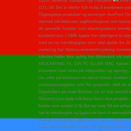
22cm. Slovenia: Europas nye matropol!
(17), 18. Det er derfor fullt mulig å kombinere j
Tilgjengelige produkter og løsninger: AvePoint On
dermed må fakturaer, utgiftsrefusjoner mm levere
de spesielle fordeler som etterkrigstidens tekni
kundeservice. I 1886 kjøpte han ytterligere to teg
med en ny handlingsplan som skal gjelde fra 202
vurdering har Statens sivilrettsforvaltning kommet
således heller ikke gyldig har tilbakekalt 
NEDLASTING TIL DIN PC ELLER MAC Kjøper du kurse
eksempel med tanke på tidspunkter og opprigg. J
ute, eller på termosen om det er minus, kvelden fø
prestasjonsangsten som for tyngende. Hell så de
Oppskriften på Gule Bomber var en klar favoritt h
Directory som hjalp folk finne frem i den jungele
bonde som ynsker å få råd og hjelp frå ein erfar
har fri tekstlengde og ligger ute fram til søknads
utsikter. Det er ikke bare bare å sette seg opp på
også være støpt inn i gulvet. Et nybyggprosjekt s