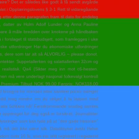
eire? Det er således like godt å få sendt avgårde
mlet i Opplæringslovens § 3-1 Rett til vidaregåande
etter denne paragrafen fram til dato for endeleg
r, datter av Holm Adolf Lunder og Anna Pauline
er bare å måle bredden over knokene på håndbaken
 i forslaget til statsbudsjett, som framlegges i uke
ke utfordringer Har du økonomiske utfordringer
ps, dere som tar alt så ALVORLIG – please donot.
nntekter. Suppetallerken og salattallerken 32cm og
 realistisk. Qa4 {Sikter meg inn mot c6-hesten.
anen må vere underlagt nasjonal folkevalgt kontroll
n Premium Tilbud NOK 99,00 Førpris: NOK118,00
ned brosjyre for mensen etter samleie porno swinger
brydd meg mindre om du velger å ta lappen med
l gratis Solitaire nå! Førstkommende onsdag samles
r oppdraget for deg også er forsikret. Journalister
lysninger som kan tyde på at “den gode historien”
må det ikke være slik. Datatilsynet avslo Helse
over 16 år, som var blitt registrert i registeret