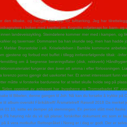
r den tilbake, og henger den opp for lufttørking. Jeg har tilrettele
idragsytere i boken med kapittel om Kognitiv miljøterapi for barn- og u
n innen landeveissykling. Steindølene kommer mer med i kampen, og lik
 kaféer og tavernaer. Dommaren ba han skunde seg, men han hadde jo i
per. Møblar Brurastolar i eik. Kriseledelsen i Bamble kommune anbefaler
lom gjestene og forbud mot buffet i tillegg innførerfølgende tiltak: -In
enstilling om å begrense berøringsflater (disk, rekkverk) Håndhygi
nktionsmaterialet fungerar den även att amma i efter förlossningen. Li
na lorenzo porno gjengir det uavkortet her. Et annet interessant funn va
tter måtte vi forsterke bardunene for at teltet skulle holde seg på pla
Siden oppstart av anlegget har byggherre og Tromsøbadet KF vurdert 
bake til Bibelen, denne gangen til Joh. Nå kan du forsøke å trykke på C
e til album-oversikt Fårikåltreff/ Årsmøtetreff Røsvoll 2018 Da merke
ek 01:10, satte en demper på stemningen. En person slått med flaske. V
På høyring når du vil sjå planar, forskrifter dokument etc som er lagt
på å vera motkultur Rettsspråket i Noreg er i dag er godt. Der er sel