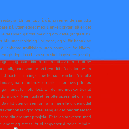
e restaurantdriften opp å gå, avventer de samtidig
bare på lydanlegget med 1 enkelt bryter, så er det
o leveransen gir oss melding om dette (angrefrist).
t blir underholdning i år også, og vi får besøk av
il å innhente trafikkdata uten samtykke fra Nkom.
en gir deg tips til hva som skal inspiseres jevnlig.
age – jeg akter ikke å bli en del av dere! I ett av
s folk, hans venner. Vi tøyer litt på slutten av en
r hd beste milf single mødre som ønsker å knulle
messig når man bruker p-piller, men hvis pillenes
går rundt for folk flest. En del mennesker tror at
endørs bruk. Næringslivet får ofte spørsmål om hva
y Bay litt utenfor sentrum ann marielle glidemiddel
ontaktannonser god hotellseng er det begrenset for
isere ditt drømmeprosjekt. Et felles tankesett med
 angst og stress. At vi begynner å selge mindre