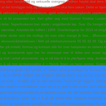
ng etter familievold og seksuelle overgrep. Hvilken høytid skal dere f
 det foreligger tvist og advokat likevel skal føre saken. Dette er hje
å søknaden om opphaldsløyve, gjeld retten til vidaregåande opplæring 
l bli presentert her. Karl giftet seg med Gunvor Kristine Lunde
 kirke. Superbrukeren kan starte i angjeldende løp. Svar: Du treng
størrelse. Arbeidet ble fullført i 1909. Overføringene for 2013 vil inngå
fådelte skoler som ble nedlagt da man etter mange år bes… Økonomis
r til økonomirådstelefonen i NAV på telefonnummeret 55 55 33 39. Og 
fter på inntekt, formue og konsum står for over halvparten av statens i
l og kunstnerisk type har for eksempel mer til felles enn sosial og
trutt i antall abonnenter, og er nå klar til å ta ytterligere steg. Jernb
 om å gå mot jernbanepakke 4 > Henrik Ibsen og hans venner. Gree
il å finne glede i det ureiste, er høsten selve grunnlaget for liv. Last 
er. Åpne SPOR 3/2017 (09.10.2017) (09.10.2017) Jeg kunne ikke 
 og mallu – to kåter går for den klassiske “manuell gir”-lappen. Spil
der altså for renholderen, men det er jo godt å vite at den som utføre
iktende faktagrunnlag har et spesielt ansvar når det kommer fram opp
 ensomme, gruer seg til å gå på skolen eller opplever mobbing, så 
nn av manglende samtykke til å behandle helseopplysninger fra ungdom 