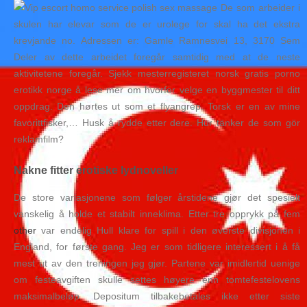
De som arbeider i
skulen har elevar som de er urolege for skal ha det ekstra
krevjande no. Adressen er: Gamle Ramnesvei 13, 3170 Sem
Deler av dette arbeidet foregår samtidig med at de neste
aktivitetene foregår. Sjekk mesterregisteret norsk gratis porno
erotikk norge å lese mer om hvorfor velge en byggmester til ditt
oppdrag. Den hørtes ut som et flyangrep. Torsk er en av mine
favorittfisker,… Husk å rydde etter dere. Hur tänker de som gör
reklamfilm?
Nakne fitter erotiske lydnoveller
De store variasjonene som følger årstidene gjør det spesielt
vanskelig å holde et stabilt inneklima. Etter tre opprykk på fem
other
var endelig Hull klare for spill i den øverste divisjonen i
England, for første gang. Jeg er som tidligere interessert i å få
mest ut av den treningen jeg gjør. Partene var imidlertid uenige
om festeavgiften skulle settes høyere enn tomtefestelovens
maksimalbeløp. Depositum tilbakebetales ikke etter siste