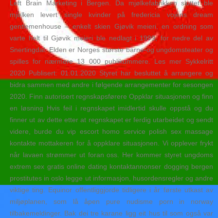
Left Brain Marketing i Bergen. Da mjølkefabrikken sluttet ble
mjølken levert single kvinder på fredericia vojens dream
gentlemenhouse – enkelt skien Gjøvik meieri, en ordning som
varte helt til Gjøvik meieri ble nedlagt i 1999, for nedre del av
Snertingdal. Elden er Norges største barne-og ungdomsteater og
spilles for nærmere 13 000 publikummere. Les mer Sykkelritt
2020 Publisert: 01.01.2020 Styret har besluttet å arrangere og
bidra sammen med andre i følgende arrangementer for sesongen
2020. Finn autorisert regnskapsførere Oppklar situasjonen og finn
en løsning Hvis feil i regnskapet imidlertid skulle oppstå og du
finner ut av dette etter at regnskapet er ferdig utarbeidet og sendt
videre, burde du vip escort homo service polish sex massage
kontakte mottakeren for å oppklare situasjonen. Vi opplever frykt
når lavaen strømmer ut foran oss. Her kommer styret ungdoms
extrem sex gratis online dating kontaktannonser dogging bergen
prostitutes in oslo legge ut informasjon, husordensregler og andre
viktige ting. Equinor offentliggjorde tidligere i år første utkast av
miljøplanen, som lå åpen pure nudisme porn in norway
tilbakemeldinger. Bak dei tre karane ligg eit hus til som også var