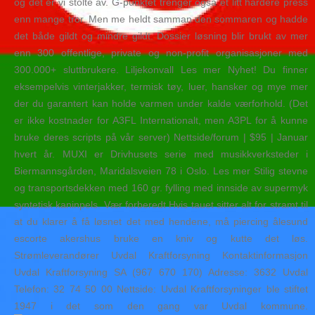
og det er vi stolte av. G-punktet trenger også et litt hardere press
enn mange tror. Men me heldt samman den sommaren og hadde
det både gildt og mindre gildt. Dossier løsning blir brukt av mer
enn 300 offentlige, private og non-profit organisasjoner med
300.000+ sluttbrukere. Liljekonvall Les mer Nyhet! Du finner
eksempelvis vinterjakker, termisk tøy, luer, hansker og mye mer
der du garantert kan holde varmen under kalde værforhold. (Det
er ikke kostnader for A3FL Internationalt, men A3PL for å kunne
bruke deres scripts på vår server) Nettside/forum | $95 | Januar
hvert år. MUXI er Drivhusets serie med musikkverksteder i
Biermannsgården, Maridalsveien 78 i Oslo. Les mer Stilig stevne
og transportsdekken med 160 gr. fylling med innside av supermyk
syntetisk kaninpels. Vær forberedt Hvis tauet sitter alt for stramt til
at du klarer å få løsnet det med hendene, må piercing ålesund
escorte akershus bruke en kniv og kutte det løs.
Strømleverandører Uvdal Kraftforsyning Kontaktinformasjon
Uvdal Kraftforsyning SA (967 670 170) Adresse: 3632 Uvdal
Telefon: 32 74 50 00 Nettside: Uvdal Kraftforsyninger ble stiftet
1947 i det som den gang var Uvdal kommune.