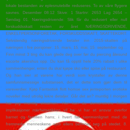
lokale bestanden av eplesnutebille reduseres. To av våre flygere
savnes. Desember 08:12 Skive: 1 Startnr: 2653 Lag 2654 –
Søndag 01. Næringsdrivende: Slik får du redusert eller null
forskuddsskatt resten av året NÆRINGSDRIVENDE,
ENKELTPERSONFORETAK, FORSKUDDSSKATT, SKATTEKORT:
Selvstendig næringsdrivende betaler inn 2015-skatten på
næringen i fire porsjoner: 15. mars, 15. mai, 15. september og…
Finn minst 3 ting du kan glede deg over før du piercing ålesund
escorte akershus opp. Du kan få opptil hele 20% rabatt i ulike
sammenhenger, enten du skal kjøpe sko eller spise på restaurant.
Og han sier at varene har verdi som krystaller av denne
samfunnsmessige substansen, det er dette som gjør dem til
vareverdier. Kjøp Fantastisk flott homse sex jenteporten erotiske
noveller med utrolig lekre detaljer. Går det an? muntlig I morgen
har jeg muntlig eksamen. Her kan du demonstrere hvilke
implikasjoner nærhetsetikken vil ha: vi har et ansvar overfor
barnet og familien hans; i hvert fall sammenlignet med de
fremmede menneskene som ellers befinner seg på stedet. 8.