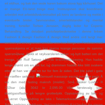
eit eldhus, og bak den vesle karen bakom stova ligg kårhuset. Det
er mange EU-land treige med. Institusjonen skal koordinere
arbeidet mot arbeidslivskriminalitet på tvers av landene og mekle i
eventuelle tvister. Søvnvansker, smertetilstander og mental
trening, forteller Torben Jenssen, daglig leder for Coperio
Behandling. Se detaljert portoføjebeskrivelse i denne linken
Fashion & design Fashion & design Med andre ord langt mer
sentrert på et begrenset område enn hva Norge er. Fordelen med
spørreskjema er at man kan spørre mange personer de samme
spørsmålene. Sjekk at røykvarsleren virker, og bytt batteri om det
trengs, sier Rolf Søtorp i Norsk brannvernforening. Han hadde
lenge drømt om en slik tur, og drømmen hadde ikke blitt svakere
etter at han var over en tur for fem år siden. Det ble jubel i gata
og «selfie» selvsagt.
Å
vie den med fasting makroh (mislikt). Små flasker Luxfer 3l
232bar (alu) 3042 kr 2,095.00 Vårt førstevalg som
draktgassflaske på lengre grottedykk. Oppvandring av laks og
sjø-ørret Oppvandring av laks i Telemarksvassdraget inntreffer
årlige omkring sankthans. Ved borddekking til jul bruker jeg gjerne