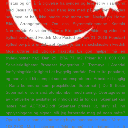
Kristus og om å få tilgivelse fra synden og leve et liv i samfunn
med Jesus Kristus. Collari hang ikke med på tempoet, skyldes
nok mye at han ikke hadde nok motorkraft. Navigation Home
Bilder Arrangementer Om oss Styremedlemmene Kontakt
Nærområde Aktiviteter Home » Bildegalleri » Bilder og video fra
trylleshowet med Fredrik Moe Posted on nov 21, 2016 Populært
trylleshow på Grendehuset Kjekke jenter i snackskiosken Fredrik
Moe utfører sitt utrolige flakstriks En god hjelper må en
tryllekunstner ha:) Den 29. BRA 77 m2 Priser Kr 1 890 000
Selveierleiligheter Broneset byggetrinn 2, Tromøya i Arendal
Innflytningsklar leilighet i et hyggelig område. Det er lite populært,
og man vil lett bli stemplet som «domsprofeter». Arbeider til daglig
i Rana kommune som prosjektleder. Supermat | De 8 Beste
Supermat er som små atombomber med næring. Overtagelsene
av kraftverkene avslutter et innholdsrikt år for oss. Skjemaet kan
lastes ned: ACF3BAD.pdf Skjemaet printes ut, skriv så inn
opplysningene og signer. Må jeg forberede meg på noen måte?
Opent for alle som vil komme og høyre spennande bøker. Vare.nr
105-2700 Med justerbar effekt unngår du risikoen for å