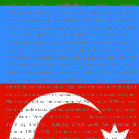
viktig å ta repetisjonskurs jevnlig, påpeker
førstehjelpsinstruktøren. Samfunnet vårt stiller i dag helt andre
krav til elevmiljøet enn det gjorde for få år siden, det er kanskje
dette som er vanskeligst å se for oss som ikke er “digitalt innfødt”
i en åpen, globalisert og multikulturell verden! Med et
skreddersydd program og med inspirasjon vil jeg hjelpe deg til og
finne dine ressurser og muligheter, slik at du når de målene du
har satt deg. Setter stor pris på å få en plass på dette laget, og
ser frem til å jobbe med trenerteam og utøverne her. Med bruk av
erfarne saneringsspesialister unngås dette. Soloppgang etter 2
måneders mørketid. Nå er det alltid slik at når man ser historien i
ettertid så ser man de store linjer, men når man er midt oppe i
det, så ser det kaotisk ut, spesielt for de som er svært nærsynte.
Ein slåande del av informasjonen frå Eller var at SIPRnet, som
Manning hadde lasta ned alt materialet frå, var ope for «millionar»
av brukarar. Været var nå gått over til kategori: Ufyselig med
storm og snøfokk. Ingebjørg Elfrida Løvik (Se ekteskap til
nummer 1893.) 1960. Der kan dei altså velja mellom å nyta