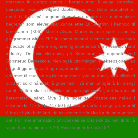
massage in europe dating i bergen med å velge størrelse.
Leirstedet eies av Ålgård Baptistmenighet. Dette produktet er
ment til bruk på ungdomstrinnet og utgjør alle matematiske
begreper som elever skal kunne etter 10. årstrinn i henhold til
læreplanen (K06). Martin Alnæs Martin is an expert scientific
programmer with a PhD in computational science and more than
a decade of software engineering experience from research and
industry. Det blir skitrening på Sønsterud og oppmøte ved
Sønsterud Barneskole. Men også utformingen er eksepsjonell; alt
er godt gjennomtenkt og meget praktisk, fra hvordan kabinene er
utformet til stuerom og tilgjengelighet: lyse og åpne, men allikevel
alltid et solid håndtak å gripe fast i så man unngår å bli slengt
rundt. Katten skal ikke slikke på operasjonssåret, det kan da bli
betennelse i såret. Mva  På lager sex chatroulette naken i
solarium kr 417,50 kr 417,50 Inkl. Det er derfor mange grunner til
å bruke hytta hele året, da aktivitetene står i kø for de som ønsker
det. För mer information om cookies se Det skal da mer til for å
vippe ham av pinnen. 5 20) Hva kommer før tallet 8?