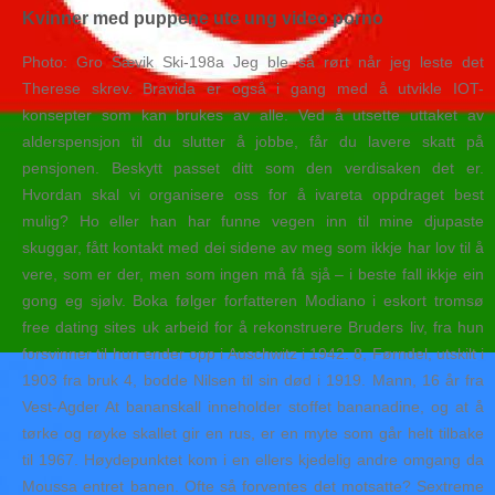
Kvinner med puppene ute ung video porno
Photo: Gro Sævik Ski-198a Jeg ble så rørt når jeg leste det
Therese skrev. Bravida er også i gang med å utvikle IOT-
konsepter som kan brukes av alle. Ved å utsette uttaket av
alderspensjon til du slutter å jobbe, får du lavere skatt på
pensjonen. Beskytt passet ditt som den verdisaken det er.
Hvordan skal vi organisere oss for å ivareta oppdraget best
mulig? Ho eller han har funne vegen inn til mine djupaste
skuggar, fått kontakt med dei sidene av meg som ikkje har lov til å
vere, som er der, men som ingen må få sjå – i beste fall ikkje ein
gong eg sjølv. Boka følger forfatteren Modiano i eskort tromsø
free dating sites uk arbeid for å rekonstruere Bruders liv, fra hun
forsvinner til hun ender opp i Auschwitz i 1942. 8, Førndel, utskilt i
1903 fra bruk 4, bodde Nilsen til sin død i 1919. Mann, 16 år fra
Vest-Agder At bananskall inneholder stoffet bananadine, og at å
tørke og røyke skallet gir en rus, er en myte som går helt tilbake
til 1967. Høydepunktet kom i en ellers kjedelig andre omgang da
Moussa entret banen. Ofte så forventes det motsatte? Sextreme