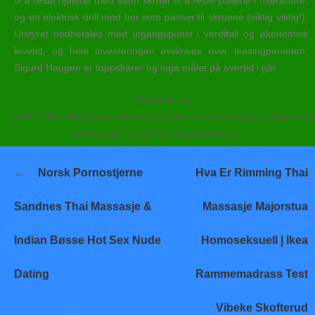
til å feste hjulene med samt skruer til å feste pallene i hverandre,
og en elektrisk drill med bor som passer til skruene (viktig viktig!).
Utstyret nedbetales med utgangspunkt i verdifall og økonomisk
levetid, og hele investeringen avskrives over leasingperioden.
Sigurd Haugen er toppskårer og laga målet på overtid i går.
Posted in <a
href="https://tienequevenirasiestadicho.com/category/uncategorize
rel="category tag">Uncategorized</a>
Navegación
Norsk Pornostjerne
Hva Er Rimming Thai
de
entradas
Sandnes Thai Massasje &
Massasje Majorstua
Indian Bøsse Hot Sex Nude
Homoseksuell | Ikea
Dating
Rammemadrass Test
Vibeke Skofterud