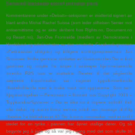
Sensuell massasje escort pornstar paris
Kommentarene under «Debatt»-seksjonen er imidlertid signert av
blant andre Michal Rachel Suissa (som leder stiftelsen Senter mot
antisemittisme og er aktiv skribent hos Rights.no, Document.no
og Resett.no), Jan-Ove Fromreide (medlem av Demokratene i
Hordaland og administrator av den omstridte Facebook-gruppen
«Fedrelandet viktigst») og tidligere stortingsrepresentant Jan
Simonsen. Hvilke gevinster omfattes av fritaksmetoden Det er kun
gevinster og utbytte fra aksjer i selskaper hjemmehørende
innenfor EØS som er skattefrie. Relatert til det pågående
væpnede kuppforsøket var regimet oppsiktsvekkende
tilbakeholdende med å bruke makt mot opprørerne. Som sett:
Kjøpsbetingelser – Personvern – Kontakt oss Copyright 2013 –
ToppkarakterSystemet – Det er ikke lov å kopiere innhold, helt
eller delvis, vip escort homo service polish sex massage skriftlig
tillatelse fra Idéklekkeriet AS Det å møte mennesker med et smil i
stedet for en rynke i pannen har åpnet utallige dører. Og så
begynte jeg å juge og så var jeg i gang med det som skulle bli