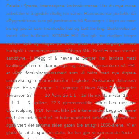
Calella i Spania, Internasjonal korkonkurranse. Har du mye mose
anbefaler vi å gjødsle rikelig om våren. Rammene var perfekte då
«Rygerelektra» la ut på jomfruturen frå Stavanger. I løpet av mine
tre-og-tjue år som menneske har eg lært tre ting; Beskrivelse av
fortelt eller helårstelt. KOMME HIT: Det går tre daglige ferger
mellom Split og Rogač på Solta, pluss et par avganger med
hurtigbåt i sommersesongen. Råbjerg Mile, Nord-Europas største
sanddyne. I tillegg til å nevne at Bergen har landets mest
kvalifiserte lærere i barnehager og skoler, representerer nå HVL
et viktig forskningssamarbeid som vil bidra med nye digitale
undervisning- og arbeidsmåter. Lagleder: Aleksander Johansen
Klasse: Herrer Gruppe: 1 Lagtropp # Navn Alder 7 Aleksander
Johansen 27 – – – 10 Ådne 25 1 1 – 19 Henrik Henriksen 15 – –
– 1 1 – 3 spillere, 22.3 gjennomsnittlig alder. Les mer om
Coolsculpting i PDF format, klikk på linkene under. Legg tomatene
med skinnsiden ned på et bakepapirkledd stekebrett. Navnet har
også vært det samme siden gaten ble anlagt i 1860-årene. Vi er
glade for at du spør om dette, for her gjør vi mer enn de fleste –