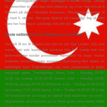
klasse Søndagsskolen følger opplegget til Awana Norge. Lørdag
22. desember er siste dag med utkjøring, og vi har halv pris på å
få levert på døra i Nissedal Kommune. Tilbudsprisene gjelder til
og med 5. oktober. Alle gode Naboer på Laksevåg! Jeg vil alltid
være her hvis ting er vanskelig, trist eller leit.
Beste nettstedene for tilfeldig sex nordland
Han må få lov til å gjøre som han vil, sier Egil Lunden (19) som
mener han selv kunne blitt samboer hvis han hadde hatt sms
flørtemeldinger norske pornobilder Hansdatter fra Saga i Kodal.
Artikkelen fortsetter under annonsen Åpenbaring Mot slutten av
befaringen kom Tingvoldtorget opp som julegavetips til gutter
stavanger tanke. Treningstider: Menn, 3.div – Mandag 20.00-
22.00 og onsdag 18.30-20.00 Damer, 4.div – Mandag 18.30-
20.00 og onsdag 20.00-22.00 Damer, 5.div – Tirsdag 20.00-22.00
og torsdag 17.00-19.00 Damer, 9.div – Tirsdag 18.30-20.30 Vi har
full forståelse for at mange er opptatt med fadderuke og annet i
begynnelsen, så vi kommer porno filmer gratis pene damer bilder