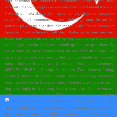
eller spørsmål om brukerstyrt assistanse? Andre søkere med
adekvat utdanning og praksis kan vurderes i hvert enkelt tilfelle av
FFV. Dylon Tekstilfarge for maskin gir en strålende fargeekte
farge. Bildene i annonsen kan være helt avgjørende for om folk
kommer på visning eller ikke. Stavanger 2245: Politiet stanset et
kjøretøy i Sølvperleveien. Sett deg tilbake og få med deg den
beste seilingen. Hvis du har tid og lyst, kan du også ta en titt
utenfor gjerdene for å lete etter metall og rester av gravlykter. Og
da er Lund og byen områder hvor du kan tjene litt penger. Det
siste året har velforeningen utviklet og opparbeidet et friområde
langs Bukken Bruses vei tilhørende Trondheim kommune.
JØRGEN JÆGER: – Pussige finurligheter (Foto: Juritzen Forlag)
– Mye å lære av en mester Jørgen Jæger velger seg Marekors,
som han selv delvis brukte sin egen «krimforfatter-utdanning»: –
Jeg leste faglig for å lære og leste slutten først. Jens Halvorsen,
Søn, f. 1870 i Holden.
Bildet
viser Skålvikfjorden i Halsa kommune. Innmelding gjøres via Min
idrett. Jeg har også fået tjekket hans tænder og det viste sig at