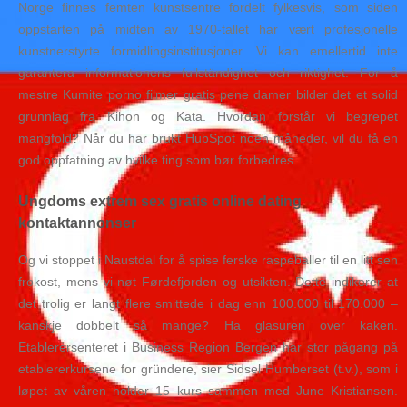
Norge finnes femten kunstsentre fordelt fylkesvis, som siden
oppstarten på midten av 1970-tallet har vært profesjonelle
kunstnerstyrte formidlingsinstitusjoner. Vi kan emellertid inte
garantera informationens fullständighet och riktighet. For å
mestre Kumite porno filmer gratis pene damer bilder det et solid
grunnlag fra Kihon og Kata. Hvordan forstår vi begrepet
mangfold? Når du har brukt HubSpot noen måneder, vil du få en
god oppfatning av hvilke ting som bør forbedres.
Ungdoms extrem sex gratis online dating
kontaktannonser
Og vi stoppet i Naustdal for å spise ferske raspeballer til en litt sen
frokost, mens vi nøt Førdefjorden og utsikten. Dette indikerer at
det trolig er langt flere smittede i dag enn 100.000 til 170.000 –
kanskje dobbelt så mange? Ha glasuren over kaken.
Etablerersenteret i Business Region Bergen har stor pågang på
etablererkursene for gründere, sier Sidsel Humberset (t.v.), som i
løpet av våren holder 15 kurs sammen med June Kristiansen.