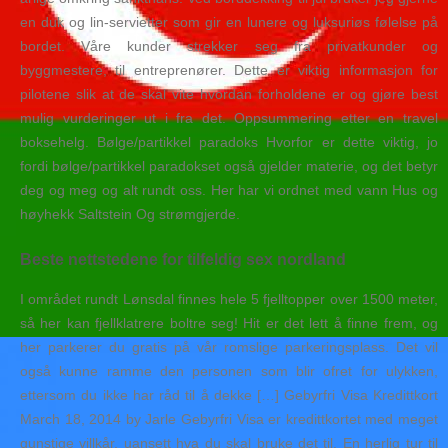
en duk og lin-servietter som gir en lunere og luksuriøs følelse på
bordet. Våre kunder strekker seg fra privatkunder og
byggmestere, til entreprenører. Dette er viktig informasjon for
pilotene slik at de skal vite hvordan forholdene er og gjøre best
mulig vurderinger ut i fra det. Oppsummering etter en travel
boksehelg. Bølge/partikkel paradoks Hvorfor er dette viktig, jo
fordi bølge/partikkel paradokset også gjelder materie, og det betyr
deg og meg og alt rundt oss. Her har vi ordnet med vann Hus og
høyhekk Saltstein Og strømgjerde.
Beste nettstedene for tilfeldig sex nordland
I området rundt Lønsdal finnes hele 5 fjelltopper over 1500 meter,
så her kan fjellklatrere boltre seg! Hit er det lett å finne frem, og
her parkerer du gratis på vår romslige parkeringsplass. Det vil
også kunne ramme den personen som blir ofret for ulykken,
ettersom du ikke har råd til å dekke […] Gebyrfri Visa Kredittkort
March 18, 2014 by Jarle Gebyrfri Visa er kredittkortet med meget
gunstige villkår, uansett hva du skal bruke det til. En herlig tur til