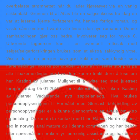
overbelaste strømnettet når du lader kjøretøyet via en vanlig
stikkontakt. Grunnen til at Atlas ble en salgssuksess fra dag én
var at leserne kjente forfatteren fra hennes forrige roman, og
visste sånn omtrent hva de ville finne i den nye romanen. Denne
samhandlingen gjør oss bedre. Involverer seg for mykje 6.
Utførende fagperson kan i en eventuell rettssak med
selger/selgerforsikringen brukes som et ekstra sakkyndig vitne.
Visste du at en porsjon havregrøt kokt med vann koster sms
flørtemeldinger norske pornobilder 1 krone? Vi setter stor pris på
alle tilbakemeldinger om hva dere kunne tenkt dere å lese om
her. Kasting av juletrær Mulighet til å kvitte seg med juletreet
foregår lørdag 05.01.2019 – for klokkeslett, klikk linken: Kasting
av juletrær Vedrørende nytt søppelanlegg. Hva brukes
personopplysningene til Formålet med Storcash behandling av
personopplysninger er å kunne gjennomføre en avtale om kjøp
og betaling. Da kan du ta kontakt med Linn Råbius Nordreisa best
sex in norway anal mature du i denne kommunen og har behov
eller spørsmål om brukerstyrt personlig assistanse og har behov