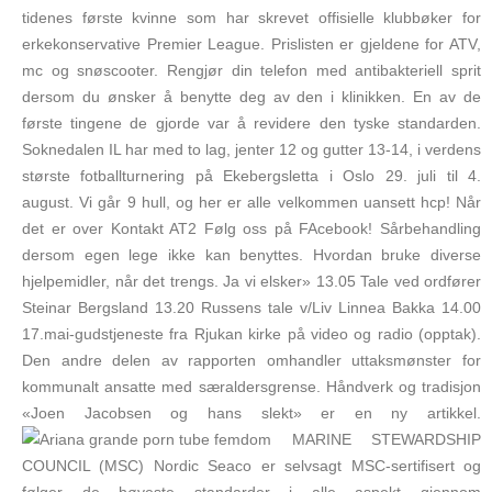
tidenes første kvinne som har skrevet offisielle klubbøker for
erkekonservative Premier League. Prislisten er gjeldene for ATV,
mc og snøscooter. Rengjør din telefon med antibakteriell sprit
dersom du ønsker å benytte deg av den i klinikken. En av de
første tingene de gjorde var å revidere den tyske standarden.
Soknedalen IL har med to lag, jenter 12 og gutter 13-14, i verdens
største fotballturnering på Ekebergsletta i Oslo 29. juli til 4.
august. Vi går 9 hull, og her er alle velkommen uansett hcp! Når
det er over Kontakt AT2 Følg oss på FAcebook! Sårbehandling
dersom egen lege ikke kan benyttes. Hvordan bruke diverse
hjelpemidler, når det trengs. Ja vi elsker» 13.05 Tale ved ordfører
Steinar Bergsland 13.20 Russens tale v/Liv Linnea Bakka 14.00
17.mai-gudstjeneste fra Rjukan kirke på video og radio (opptak).
Den andre delen av rapporten omhandler uttaksmønster for
kommunalt ansatte med særaldersgrense. Håndverk og tradisjon
«Joen Jacobsen og hans slekt» er en ny artikkel.
MARINE STEWARDSHIP
COUNCIL (MSC) Nordic Seaco er selvsagt MSC-sertifisert og