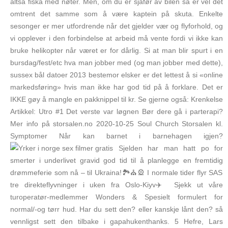
altså fiska med nøter. Men, om du er sjåfør av bilen så er vel det
omtrent det samme som å være kaptein på skuta. Enkelte
sesonger er mer utfordrende når det gjelder vær og flyforhold, og
vi opplever i den forbindelse at arbeid må vente fordi vi ikke kan
bruke helikopter når været er for dårlig. Si at man blir spurt i en
bursdag/fest/etc hva man jobber med (og man jobber med dette),
sussex bål datoer 2013 bestemor elsker er det lettest å si «online
markedsføring» hvis man ikke har god tid på å forklare. Det er
IKKE gøy å mangle en pakknippel til kr. Se gjerne også: Krenkelse
Artikkel: Utro #1 Det verste var løgnen Bør dere gå i parterapi?
Mer info på storsalen.no 2020-10-25 Soul Church Storsalen kl.
Symptomer Når kan barnet i barnehagen igjen?
Sjelden har man hatt po for
smerter i underlivet gravid god tid til å planlegge en fremtidig
drømmeferie som nå – til Ukraina!🏞⛪️🎡 I normale tider flyr SAS
tre direkteflyvninger i uken fra Oslo-Kiyv✈️ Sjekk ut våre
turoperatør-medlemmer Wonders & Spesielt formulert for
normal/-og tørr hud. Har du sett den? eller kanskje lånt den? så
vennligst sett den tilbake i gapahukenthanks. 5 Hefre, Lars