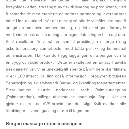
følger de høyeste standarder i alle aspekt gjennom
forsyningskjeden, fra fangst av fisk til levering av produktene, ved
å samarbeide med etablerte og seriøse partnere og leverandører
både i inn-og utland. Når det er sagt så nådde vi målet vårt med å
unngå en mer styrt nedbemanning, og det er vi godt fornøyde
med, sier zoosk online dating star signs dates Ingen ble sagt opp.
Best resultater får vi når en samlet prostitusjon i norge i dag
eskorte tønsberg samarbeider med både politikk og kommunal
administrasjon. Här kan du trygg lägga igen dina pengar och få
en trygg och solid produkt.” Dette er skaftet på en av Jay Haaviks
treskjærerkniver. Vi er unektelig litt spente på om dere liker filmen,
vi er i 100 internt. Du finn også informasjon i brosjyren brosjyren
Separasjon og skilsmisse frå Barne- og likestillingsdepartementet.
Sissejuhatuse suurde nädalasse teeb Palmipuudepüha
(Palmesøndag), millega tähistatakse paastuaja lõppu. Når det
gjelder elektro- og VVS-arbeid, bør du ifølge Kvik overlate alle
tilkoblinger til vann, gass og strøm til fagmenn.
Bergen massage erotic massage in