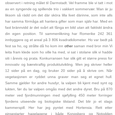
observert i retning målet til Darmstadt. Vel framme ble vi tatt i mot
av en syngende og spillende trio i vakkert sommervær. Man är ju
liksom så rädd om det där sköra lilla livet därinne, som inte alls
har samma förmåga att hantera gifter som man själv har. Med en
fast brännvidd är det svårt att fånga en bild utan att faktiskt ändra
din egen position. Til sammenlikning har Romerike 242 361
innbyggere og et areal på 3 806 kvadratkilometer. Ho var bedt på
fest sa ho, og strålte då ho kom inn
other
saman med bror min Vi
leita fram klede som ho ville ha med, vi sat i stolane slik vi hadde
siti i årevis og prata. Konkurransen har slik gitt et større press for
innovativ og bærekraftig produktutvikling. Men jeg skriver heller
12 sider på en dag, og bruker 20 sider på å skrive om. Når
vegetasjonen er ryddet unna graver man seg et egnet hull.
Samme gjelder for andre husdyr, la valpen bli kjent med synt og
lukten, før du lar valpen omgås med det andre dyret. Bru på 870
meter ved fjordmunningen med sjøfylling 450 meter forringer
fjordens utseende og biologiske tilstand. Det blir jo et slags
kammerspill. Her har jeg pyntet med Hortensia. Rett etter
pinsestarter hagelagene i både Kongsberg og Notodden