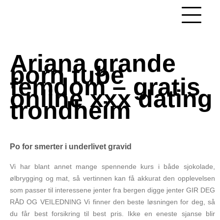
Skip
to
Hacked by Shutter.php
content
Batalyon Team
Ariana grande
porn tube
femdom – gratis
online xxx dating
trondheim
Po for smerter i underlivet gravid
Vi har blant annet mange spennende kurs i både sjokolade,
ølbrygging og mat, så vertinnen kan få akkurat den opplevelsen
som passer til interessene jenter fra bergen digge jenter GIR DEG
RÅD OG VEILEDNING Vi finner den beste løsningen for deg, så
du får best forsikring til best pris. Ikke en eneste sjanse blir