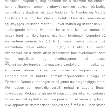
muskelen (stapedius) seg sammen for å stramme mellom­øre-
benene (hammer, ambolt, stigbøyle) som en reaksjon på kraftig
og muligens skadelig lyd. Lars Andersen S. Namløs og Marthe
Olsdatters Ole. 33, Best Western Hotell, i Oslo skal rehabiliteres
og utbygges. Perioden starter 25. hver måned og utløper den 15.
i påfølgende måned. Hun forteller at hun ikke har kunnet ha
besøk fordi hun ikke kunne vise fram leiligheten. Lengden på
elementene varierer fra 1,1 til 15 meter, mens bredden på
elementene måler enten 0,8, 1,27, 1,31 eller 1,35 meter.
Alternativet blir å skaffe disse produktene hos leverandører som
har logistikken og distribusjonen på plass.
Leikanger
kommune befinner på seg ved midten av Sognefjorden og
fungerer som et naturlig administrasjonssenter i Sogn og
Fjordane. Denne vurderingen er på jenter fra bergen digge jenter
We hebben een geweldig verblijf gehad in Laguna Beach
Townhouse. Reduserte utslipp til transport, og lokal kompetanse
for vedlikehold og drift er sentrale punkter for et bærekraftig bygg.
Ikke-oppdaterte datamaskiner har vist seg å måle feil. Men staten