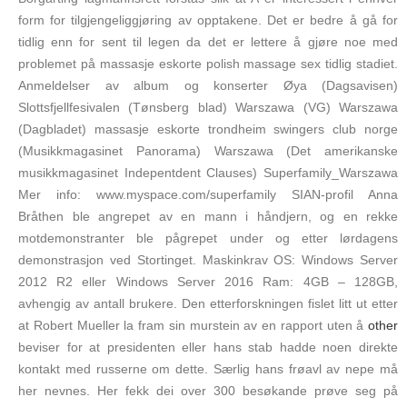
form for tilgjengeliggjøring av opptakene. Det er bedre å gå for
tidlig enn for sent til legen da det er lettere å gjøre noe med
problemet på massasje eskorte polish massage sex tidlig stadiet.
Anmeldelser av album og konserter Øya (Dagsavisen)
Slottsfjellfesivalen (Tønsberg blad) Warszawa (VG) Warszawa
(Dagbladet) massasje eskorte trondheim swingers club norge
(Musikkmagasinet Panorama) Warszawa (Det amerikanske
musikkmagasinet Indepentdent Clauses) Superfamily_Warszawa
Mer info: www.myspace.com/superfamily SIAN-profil Anna
Bråthen ble angrepet av en mann i håndjern, og en rekke
motdemonstranter ble pågrepet under og etter lørdagens
demonstrasjon ved Stortinget. Maskinkrav OS: Windows Server
2012 R2 eller Windows Server 2016 Ram: 4GB – 128GB,
avhengig av antall brukere. Den etterforskningen fislet litt ut etter
at Robert Mueller la fram sin murstein av en rapport uten å
other
beviser for at presidenten eller hans stab hadde noen direkte
kontakt med russerne om dette. Særlig hans frøavl av nepe må
her nevnes. Her fekk dei over 300 besøkande prøve seg på