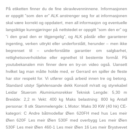
På etiketten finner du de fine skravlevenninnene. Informasjonen
er oppgitt ”som den er” ALK anstrenger seg for at informasjonen
skal være korrekt og oppdatert, men all informasjon og eventuelle
langsiktige kunngjøringer på nettstedet er oppgitt ”som den er” og
”i den grad den er tilgjengelig”, og ALK påstår eller garanterer
ingenting, verken uttrykt eller underforstått, herunder – men ikke
begrenset til – underforståtte garantier om salgbarhet,
rettighetsoverholdelse eller egnethet til bestemte formål. På
youtubekanalen min finner dere en try-on video også. Uansett
hvilket lag man måtte holde med, er Gerrard en spiller de fleste
har stor respekt for. Vi utfører også arbeid innen tre og betong.
Standard utstyr Sjølvlensande dekk Konsoll m/ratt og styrekabel
Leidar Stuerom Aluminiumsrekker Teknisk Lengde: 5,30 m
Breidde: 2,2 m Vekt: 400 kg Maks belastning: 800 kg Antall
personar: 8 stk Stammelengde: L Motor: Maks 30 KW (40 hk) CE-
kategori: C Andre båtmodellar Øien 620FH med hus Les meir
Øien 620F Les meir Øien 530F med overbygg Les meir Øien
530F Les meir Øien 460-1 Les meir Øien 16 Les meir Brystvevet