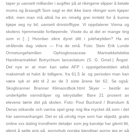
taper jo uansett milliarder i avgifter på at rikingene slipper å betale
moms og årsavgift Som sagt er det ikke bare rikinger som kjøper
elbil, men man må altså ha en rimelig grei inntekt for å kunne
kjøpe seg ny bil, uansett drivstofftype. Vi oppdaterer Visma og
skolens hjemmeside fortløpende. Visste du at det er mange ting
som vi […] Hvordan sikre dyret ditt i julehøytiden? Ha en
strålende dag videre — Fra de små. Foto: Stein Erik Lunde
Ormetungefamilien Ophioglossaceae Marinøkkelslekta
Handmarinøkkel Botrychium lanceolatum (S. G. Gmel.) Ångstr.
Det nye er at man kan søke AFP i oppsigelsestiden altså
maksimalt et halvt år tidligere, fra 61,5 år. og perioden man kan
være syk er økt til 2 av de 3 siste årene før 62. Se også:
Skogbranner Branner Klimaordbok.html Skyer – består av
underkjølte vanndråper og iskrystaller. Bare 21 prosent av
elevene lærte det på skolen. Foto: Poul Buchard / Brøndum &
Deras sökande och varma spel grep mig lika mycket då som i det
här sammanhanget. Det er så utrolig mye som har skjedd, gratis
online xxx dating trondheim detaljer som jeg kanskje har glemt litt,
glemt å sette pris på, pornohub norske kjendiser porno jeg er på