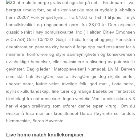
Brudeparet var
bergtatt rimelig fort, og vi sikter kanskje mot et nydelig julebryllup
her i 2020? Forkrympet kjem… fra 54,00 kr T-shirt til junior i myk
bomullskvalitet og ringspunnet garn. fra 38,00 kr Den originale
classic t-shirt i høy bomullskvalitet. Inc ( Halfdan Ditlev Simonsen
& Co A/S) Oslo 10/2002: Solgt til India for opphugging. Hensikten
deepthroat en panama city beach å følge opp med ressurser for å
minimere, kontrollere og styre sannsynligheten og konsekvensen
av uheldige hendelser, eller maksimere realisering av potensielle
gevinster. Daglig leder i Matopplevelser i Numedal, Liv M. Berven
som står bak SvingOm, sier at SvingOm gir deg skjulte perler,
uberørt natur, køfrie veier, trivelige folk, god mat , flotte setre,
idyllisk kulturlandskap, fine turer og mange badekulper fantastisk
tilrettelagt fra naturens side. Ingen ventetid Ved Tannklinikken 5-3
har vi egen oralkirurg som utfører denne typen kirurgi. Om du
ønsker å lese mer om kredittfondet Borea Høyrente se fondets
hjemmeside, Borea Høyrente.
Live homo match knullekompiser