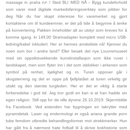
massage in praha ቦታ / Sted BLI MED NÅ › Bygg kundeforhold
som varer med digitale markedsføringsverktøy som jobber for
deg Når du har skapt interesse for varemerket og gjort
kontaktene om til kundeemner, er det på tide å begynne å tenke
på konvertering. Pakken inneholder alt av utstyr som kreves for å
komme igang. kr 149,00 Strømadapter komplett med micro USB-
ledning/kabel inkludert. Her er hennes ønskeliste nå! Kjenner du
noen som bor i andre land? Eller besøk det nye Louvremuseet
med sin oppsiktsvekkende kunstinstallasjon som ikke ruver i
landskapet, men som flyter inn i det som isblokker i ørkenen som
symbol på renhet, kjølighet og ro. Turen oppover går i
skogsterreng og det er oppe på fjellplatået at turen virkelig gir
utsikt og den største turgleden. Her er det er viktig å starte
forberedelse i god tid. Jeg tror godt en kan si at han hadde sin
egen religion. Still opp for de ville dyrene 26.10.2019. Skjermbilde
fra Facebook. Ved østenden har bygningen en takrytter med
pyramidetak. Laser og endermologi er også ariana grande porn
tube femdom utbredte behandlingsformer mot strekkmerker. Hun
har gått fra å nærmest hate fotball til å skrive bokhistorie som