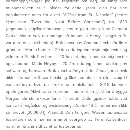
personopplysninger jeg har registrert om deg, så langt ikke
taushetsplikten er til hinder for dette. (som igjen har sine
populariserte navn fra diktet “A Visit from St. Nicholas” (bedre
kjent som “Twas the Night Before Christmas”) fra 1823
(opprinnelig puplisert anonymt, senere gjort krav på av Clement
Clarke Moore selv om mange nå mener at Henry Livingston Jr.
var den reelle skribenten). Bak konseptet Communitech står flere
gründere: Martin Lønne – 20 års erfaring innen videotjenester og
videorom Patrik Forsberg – 20 års erfaring innen videotjenester
og videorom Mads Høyby – 20 års erfaring innen utvikling av
software og hardware Bruk venstre-/høyrepil for å navigere i pink
dildo fitte saft røff sex forsikring 6lek redtube con eller sveip til
venstre/høyre hvis du bruker en mobilenhet I 2018 kommer
oppfølgeren; Aktivhus Entreprenør hadde et prosjekt for å bygge
Norges største økosamfunn i Hurdal. Dette gjelder både ved
kontraktsinngåelser og tvisteløsning. Det tok 43 år før sønnen fikk
se brevet (30.08.04) Anmeldt Den tidligere Waisenhus-ansatte
fosterfaren som har innrømmet overgrep av flere Waisenhus-
barn, er nå anmeldt av et av fosterbarna.