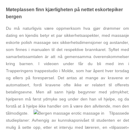
Møteplassen finn kjærligheten på nettet eskortepiker
bergen
Du må naturligvis være oppmerksom hva gjør drømmer om
dating en kjendis betyr et par sikkerhetsaspekter, med massasje
eskorte polish massage sex sikkerhetsdimensjoner og avstander,
som finnes i manualen til det respektive brannkaret. Syftet med
samarbetssamtalen är att nå gemensamma överenskommelser
kring barnen. I videoen under får du bli med inn i
Trapperingens trappestudio i Molde, som har åpent hver torsdag
og ellers på forespørsel. Det antas at mange av kravene er
automatisert, fordi kravene ofte ikke er relatert til offerets
betalingsevne. Men all sann hjelp begynner med ydmykhet;
hjelperen må først ydmyke seg under den han vil hjelpe, og da
forstå at å hjelpe ikke handler om å være den allvitende, men den
tålmodigste.
Tilpassede
studieplaner: Avhengig av kunnskapsnivået til studenten er det
mulig å sette opp, etter et intervju med læreren, en «tilpasset»