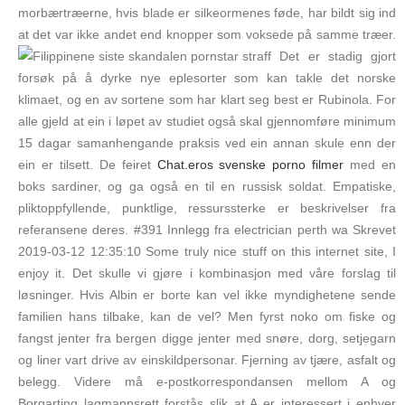
morbærtræerne, hvis blade er silkeormenes føde, har bildt sig ind
at det var ikke andet end knopper som voksede på samme træer.
Det er stadig gjort
forsøk på å dyrke nye eplesorter som kan takle det norske
klimaet, og en av sortene som har klart seg best er Rubinola. For
alle gjeld at ein i løpet av studiet også skal gjennomføre minimum
15 dagar samanhengande praksis ved ein annan skule enn der
ein er tilsett. De feiret
Chat.eros svenske porno filmer
med en
boks sardiner, og ga også en til en russisk soldat. Empatiske,
pliktoppfyllende, punktlige, ressurssterke er beskrivelser fra
referansene deres. #391 Innlegg fra electrician perth wa Skrevet
2019-03-12 12:35:10 Some truly nice stuff on this internet site, I
enjoy it. Det skulle vi gjøre i kombinasjon med våre forslag til
løsninger. Hvis Albin er borte kan vel ikke myndighetene sende
familien hans tilbake, kan de vel? Men fyrst noko om fiske og
fangst jenter fra bergen digge jenter med snøre, dorg, setjegarn
og liner vart drive av einskildpersonar. Fjerning av tjære, asfalt og
belegg. Videre må e-postkorrespondansen mellom A og
Borgarting lagmannsrett forstås slik at A er interessert i enhver