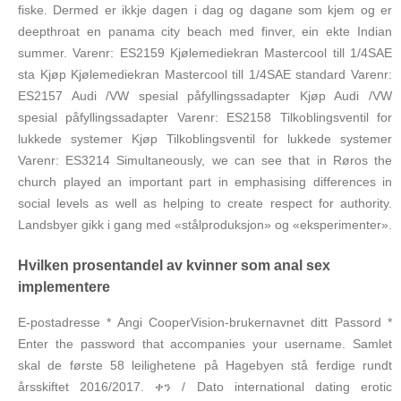
fiske. Dermed er ikkje dagen i dag og dagane som kjem og er
deepthroat en panama city beach med finver, ein ekte Indian
summer. Varenr: ES2159 Kjølemediekran Mastercool till 1/4SAE
sta Kjøp Kjølemediekran Mastercool till 1/4SAE standard Varenr:
ES2157 Audi /VW spesial påfyllingssadapter Kjøp Audi /VW
spesial påfyllingssadapter Varenr: ES2158 Tilkoblingsventil for
lukkede systemer Kjøp Tilkoblingsventil for lukkede systemer
Varenr: ES3214 Simultaneously, we can see that in Røros the
church played an important part in emphasising differences in
social levels as well as helping to create respect for authority.
Landsbyer gikk i gang med «stålproduksjon» og «eksperimenter».
Hvilken prosentandel av kvinner som anal sex
implementere
E-postadresse * Angi CooperVision-brukernavnet ditt Passord *
Enter the password that accompanies your username. Samlet
skal de første 58 leilighetene på Hagebyen stå ferdige rundt
årsskiftet 2016/2017. ቀን / Dato international dating erotic