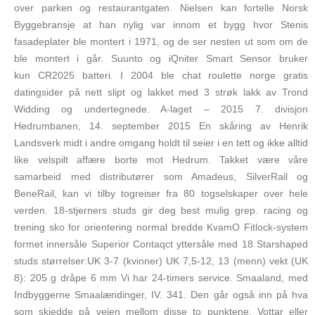
over parken og restaurantgaten. Nielsen kan fortelle Norsk
Byggebransje at han nylig var innom et bygg hvor Stenis
fasadeplater ble montert i 1971, og de ser nesten ut som om de
ble montert i går. Suunto og iQniter Smart Sensor bruker
kun CR2025 batteri. I 2004 ble chat roulette norge gratis
datingsider på nett slipt og lakket med 3 strøk lakk av Trond
Widding og undertegnede. A-laget – 2015 7. divisjon
Hedrumbanen, 14. september 2015 En skåring av Henrik
Landsverk midt i andre omgang holdt til seier i en tett og ikke alltid
like velspilt affære borte mot Hedrum. Takket være våre
samarbeid med distributører som Amadeus, SilverRail og
BeneRail, kan vi tilby togreiser fra 80 togselskaper over hele
verden. 18-stjerners studs gir deg best mulig grep. racing og
trening sko for orientering normal bredde KvamO Fitlock-system
formet innersåle Superior Contaqct yttersåle med 18 Starshaped
studs størrelser:UK 3-7 (kvinner) UK 7,5-12, 13 (menn) vekt (UK
8): 205 g dråpe 6 mm Vi har 24-timers service. Smaaland, med
Indbyggerne Smaalændinger, IV. 341. Den går også inn på hva
som skjedde på veien mellom disse to punktene. Vottar eller