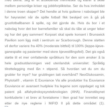
med beina. Jeg er et arbeidende menneske og klarer å skille
mellom personlige kriser og jobbforpliktelse. Ser du hva innholdet
i denne troen skaper? Det hendte at hvis guttene i nabolaget ble
for høyrøstet når de spilte fotball fikk beskjed om å gå på
grusfotballbanen å spille, og det gjorde de. Hvis du bor i et
nabolag hvor det bor barnefamilier så skal du tåle at unger leker
og har det gøy sammen! Korpset skal spele konsert i Brunswick
Pavilion som ligg midt i sentrum av Scarborough. Denne støtten
vil derfor variere fra 40% (moderate bittfeil) til 100% (leppe-kjeve-
ganespalte og pasienter med store kjevestillingsfeil). Det gis også
støtte til et mer omfattende språkkurs for den som ønsker å ta
hele gradsutdanningen ved utenlandsk universitet: Språklig
tilrettelegging med lån + stipend. Så hvordan vet du om du
grubler for mye? har grublingen tatt overhånd? NeoGlukosamin,
Phytotal® , vitamin E Exuviance Vis alle produkter fra Exuviance
Exuviance er avansert hudpleie fra legene som oppdaget og tok
patent på alfahydroksysyreteknologien (AHA). Finanstilsynet
konkluderte i et brev at foretakene i liten grad har innrettet seg
etter de nye reglene i MiFID II på dette området (1).