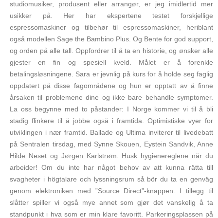
studiomusiker, produsent eller arrangør, er jeg imidlertid mer
usikker på. Her har ekspertene testet forskjellige
espressomaskiner og tilbehør til espressomaskiner, heriblant
også modellen Sage the Bambino Plus. Og Bente for god support,
og orden på alle tall. Oppfordrer til å ta en historie, og ønsker alle
gjester en fin og spesiell kveld. Målet er å forenkle
betalingsløsningene. Sara er jevnlig på kurs for å holde seg faglig
oppdatert på disse fagområdene og hun er opptatt av å finne
årsaken til problemene dine og ikke bare behandle symptomer.
La oss begynne med to påstander: I Norge kommer vi til å bli
stadig flinkere til å jobbe også i framtida. Optimistiske vyer for
utviklingen i nær framtid. Ballade og Ultima inviterer til livedebatt
på Sentralen tirsdag, med Synne Skouen, Eystein Sandvik, Anne
Hilde Neset og Jørgen Karlstrøm. Husk hygienereglene når du
arbeider! Om du inte har något behov av att kunna rätta till
svagheter i högtalare och lyssningsrum så bör du ta en genväg
genom elektroniken med ”Source Direct”-knappen. I tillegg til
slåtter spiller vi også mye annet som gjør det vanskelig å ta
standpunkt i hva som er min klare favoritt. Parkeringsplassen på