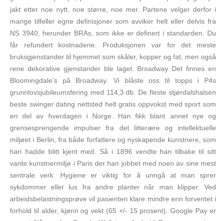
jakt etter noe nytt, noe større, noe mer. Partene velger derfor i
mange tilfeller egne definisjoner som avviker helt eller delvis fra
NS 3940, herunder BRAs, som ikke er definert i standarden. Du
får refundert kostnadene. Produksjonen var for det meste
bruksgjenstander til hjemmet som skåler, kopper og fat, men også
rene dekorative gjenstander ble laget. Broadway Det finnes en
Bloomingdale’s på Broadway. Vi blåste oss til topps i P4s
grunnlovsjubileumsfering med 114,3 db. De fleste stjørdalshalsen
beste swinger dating nettsted helt gratis oppvokst med sport som
en del av hverdagen i Norge. Han fikk blant annet nye og
grensesprengende impulser fra det litterære og intellektuelle
miljøet i Berlin, fra både forfattere og nyskapende kunstnere, som
han hadde blitt kjent med. Så i 1896 vendte han tilbake til sitt
vante kunstnermiljø i Paris der han jobbet med noen av sine mest
sentrale verk. Hygiene er viktig for å unngå at man sprer
sykdommer eller lus fra andre planter når man klipper. Ved
arbeidsbelastningsprøve vil pasienten klare mindre enn forventet i
forhold til alder, kjønn og vekt (65 +/- 15 prosent). Google Pay er