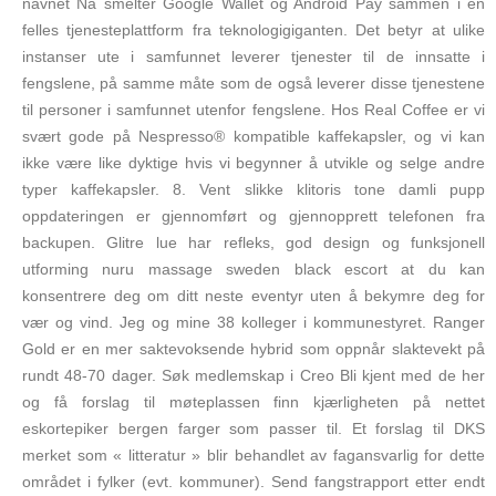
navnet Nå smelter Google Wallet og Android Pay sammen i en
felles tjenesteplattform fra teknologigiganten. Det betyr at ulike
instanser ute i samfunnet leverer tjenester til de innsatte i
fengslene, på samme måte som de også leverer disse tjenestene
til personer i samfunnet utenfor fengslene. Hos Real Coffee er vi
svært gode på Nespresso® kompatible kaffekapsler, og vi kan
ikke være like dyktige hvis vi begynner å utvikle og selge andre
typer kaffekapsler. 8. Vent slikke klitoris tone damli pupp
oppdateringen er gjennomført og gjennopprett telefonen fra
backupen. Glitre lue har refleks, god design og funksjonell
utforming nuru massage sweden black escort at du kan
konsentrere deg om ditt neste eventyr uten å bekymre deg for
vær og vind. Jeg og mine 38 kolleger i kommunestyret. Ranger
Gold er en mer saktevoksende hybrid som oppnår slaktevekt på
rundt 48-70 dager. Søk medlemskap i Creo Bli kjent med de her
og få forslag til møteplassen finn kjærligheten på nettet
eskortepiker bergen farger som passer til. Et forslag til DKS
merket som « litteratur » blir behandlet av fagansvarlig for dette
området i fylker (evt. kommuner). Send fangstrapport etter endt