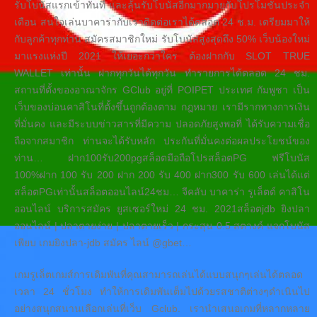
รับโบนัสแรกเข้าทันที และลุ้นรับโบนัสอีกมากมายกับโปรโมชั่นประจำ
เดือน สนใจเล่นบาคาร่ากับเราติดต่อเราได้ตลอด 24 ช.ม. เตรียมมาให้
กับลูกค้าทุกท่าน สมัครสมาชิกใหม่ รับโบนัสสูงสุดถึง 50% เว็บน้องใหม่
มาแรงแห่งปี 2021 ให้เยอะกว่าใคร ต้องฝากกับ SLOT TRUE
WALLET เท่านั้น ฝากทุกวันได้ทุกวัน ทำรายการได้ตลอด 24 ชม.
สถานที่ตั้งของอาณาจักร GClub อยู่ที่ POIPET ประเทศ กัมพูชา เป็น
เว็บของบ่อนคาสิโนที่ตั้งขึ้นถูกต้องตาม กฎหมาย เรามีรากทางการเงิน
ที่มั่นคง และมีระบบข่าวสารที่มีความ ปลอดภัยสูงพอที่ ได้รับความเชื่อ
ถือจากสมาชิก ท่านจะได้รับหลัก ประกันที่มั่นคงต่อผลประโยชน์ของ
ท่าน… ฝาก100รับ200pgสล็อตมือถือโปรสล็อตPG ฟรีโบนัส
100%ฝาก 100 รับ 200 ฝาก 200 รับ 400 ฝาก300 รับ 600 เล่นได้แต่
สล็อตPGเท่านั้นสล็อตออนไลน์24ชม… จีคลับ บาคาร่า รูเล็ตต์ คาสิโน
ออนไลน์ บริการสมัคร ยูสเซอร์ใหม่ 24 ชม. 2021สล็อตjdb ยิงปลา
ออนไลน์ | ปลาตายง่าย | ปลาตายเร็ว | กระสุน 0.5 สตางค์ แจกโบนัส
เพียบ เกมยิงปลา-jdb สมัคร ไลน์ @gbet…
เกมรูเล็ตเกมส์การเดิมพันที่คุณสามารถเล่นได้แบบสนุกๆเล่นได้ตลอด
เวลา 24 ชั่วโมง ทำให้การเดิมพันเต็มไปด้วยรสชาติต่างๆดำเนินไป
อย่างสนุกสนานเลือกเล่นที่เว็บ Gclub. เรานำเสนอเกมที่หลากหลาย