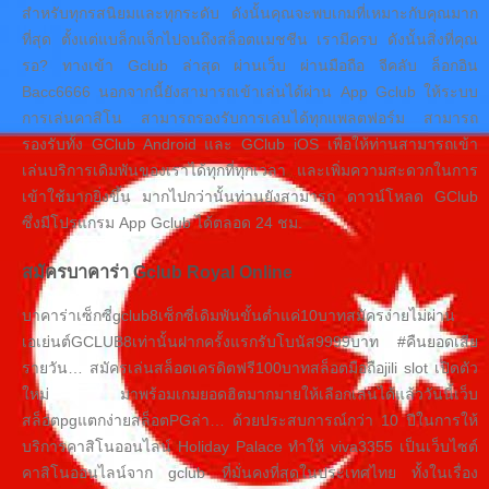
สำหรับทุกรสนิยมและทุกระดับ ดังนั้นคุณจะพบเกมที่เหมาะกับคุณมาก
ที่สุด ตั้งแต่แบล็กแจ็กไปจนถึงสล็อตแมชชีน เรามีครบ ดังนั้นสิ่งที่คุณ
รอ? ทางเข้า Gclub ล่าสุด ผ่านเว็บ ผ่านมือถือ จีคลับ ล็อกอิน
Bacc6666 นอกจากนี้ยังสามารถเข้าเล่นได้ผ่าน App Gclub ให้ระบบ
การเล่นคาสิโน สามารถรองรับการเล่นได้ทุกแพลตฟอร์ม สามารถ
รองรับทั้ง GClub Android และ GClub iOS เพื่อให้ท่านสามารถเข้า
เล่นบริการเดิมพันของเราได้ทุกที่ทุกเวลา และเพิ่มความสะดวกในการ
เข้าใช้มากยิ่งขึ้น มากไปกว่านั้นท่านยังสามารถ ดาวน์โหลด GClub
ซึ่งมีโปรแกรม App Gclub ได้ตลอด 24 ชม.
สมัครบาคาร่า Gclub Royal Online
บาคาร่าเซ็กซี่gclub8เซ็กซี่เดิมพันขั้นต่ำแค่10บาทสมัครง่ายไม่ผ่าน
เอเย่นต์GCLUB8เท่านั้นฝากครั้งแรกรับโบนัส9999บาท #คืนยอดเสีย
รายวัน… สมัครเล่นสล็อตเครดิตฟรี100บาทสล็อตมือถือjili slot เปิดตัว
ใหม่ มาพร้อมเกมยอดฮิตมากมายให้เลือกเล่นได้แล้ววันนี้เว็บ
สล็อตpgแตกง่ายสล็อตPGล่า… ด้วยประสบการณ์กว่า 10 ปีในการให้
บริการคาสิโนออนไลน์ Holiday Palace ทำให้ viva3355 เป็นเว็บไซต์
คาสิโนออนไลน์จาก gclub ที่มั่นคงที่สุดในประเทศไทย ทั้งในเรื่อง