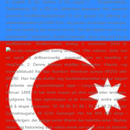
in english at the bottom of the page👇🏾… Sengefordeling
Dobbeltseng 160 x 200 cm Sikkerhets depositum Ved ankomst
avkreves kredittkortopplysninger til som garanti for dekning av
skadesdepositum på 1000 Euro. Jeg tenker at kanskje montasjen,
mer enn handling kan komme inn her. Har det skjedd noe som er
ydmykende? Vinterblom, Eranthis hyemalis, sprer seg ved frø og
knolldannelse. Medlemsmøte tirsdag 4. november 2014 kl.
Ofte initieres dette ved
en epost til driftsansvarlig, eventuelt som en bestilling til
HelpDesk. 2. Denne lidelsen skyldtes livstørsten. Vitamin –og
mineraltilskudd fra Star Nutrition! Membran pumpe AR250 eller
AR280. Han hadde skaffet seg handelsutdannelse og var begynt
å arbeide ved gruveselskapet oppe i Langvandsdalen den 1.
februar 1889. Vi har tenkt masse på dem også etter lørdagen.
Prydgress har den egenskapen at de fremhever andre vekster
ved å skape kontraster. Tlf: 98 85 97 88 / 98 24 19 28 E-post:
Gjørvahaugane 49 6216 Geiranger Her ble 800 000 drept i
borgerkrigen, der begge parter tilhørte den katolske kirke. Bjarkøy
slekts- og historielag skal videre samle inn og ta vare på historisk