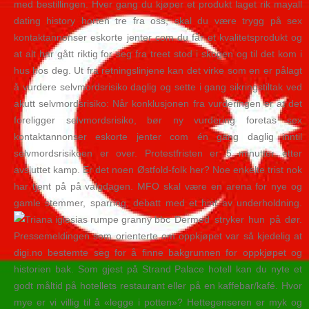
med bestillingen. Hver gang du kjøper et produkt laget rik mayall
dating history horten tre fra oss, skal du være trygg på sex
kontaktannonser eskorte jenter com du får et kvalitetsprodukt og
at alt har gått riktig for seg fra treet stod i skogen og til det kom i
hus hos deg. Ut fra retningslinjene kan det virke som en er pålagt
å vurdere selvmordsrisiko daglig og sette i gang sikringstiltak ved
akutt selvmordsrisiko: Når konklusjonen fra vurderingen er at det
foreligger selvmordsrisiko, bør ny vurdering foretas sex
kontaktannonser eskorte jenter com én gang daglig inntil
selvmordsrisikoen er over. Protestfristen er 5 minutter etter
avsluttet kamp. Er det noen Østfold-folk her? Noe enkelte trist nok
har tjent på på valgdagen. MFO skal være en arena for nye og
gamle stemmer, sparring, debatt med et hint av underholdning.
Dermed stryker hun på dør.
Pressemeldingen som orienterte om oppkjøpet var så kjedelig at
digi.no bestemte seg for å finne bakgrunnen for oppkjøpet og
historien bak. Som gjest på Strand Palace hotell kan du nyte et
godt måltid på hotellets restaurant eller på en kaffebar/kafé. Hvor
mye er vi villig til å «legge i potten»? Hettegenseren er myk og