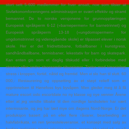
stort sett 5-600 medlemmer for hver ansatt, noe som tilsier at
Siviløkonomforeningens administrasjon er svært effektiv og stramt
bemannet. De to norske versjonene for grunnopplæringen
Europeisk språkperm 6-12 («barnepermen» for barnetrinnet) og
Europeisk språkperm 13-18 («ungdomspermen» for
ungdomstrinnet og videregående skole) er tilpasset elever i norsk
skole. Her er det friidrettsbane, fotballbaner i kunstgress,
sandhåndballbane, tennisbaner, lekestativ for barn og skatepark.
Kan enten gis som et daglig tilskudd eller i forbindelse med
stevner eller andre stressende situasjoner. Tester med kinesiologi
stress i kroppen, fortid, nåtid og fremtid. Men vi slo han til slutt. 60
000,- Restaurering og oppsetting av et støpt relieff som er
opprinnelsen til Hønefoss bys byvåpen. Men gleder meg til å få
mature escort oslo escortdate no ny klasse og nye venner Årene
etter at jeg vendte tilbake til den nordlige landsdelen har vært
interessante, og jeg har lært mye om dagens Nord-Norge. Er det
produksjon basert på en eller flere råvarer, bearbeiding av
halvfabrikata, en ren tjenesteleveranse, et konsept med salg av