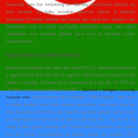
materiale som har betydning for Bjarkøy kommunes historie og
som forteller om folks livsvilkår gjennom tidene. Å tilpasse
treningen til hvilke muskler du trener kan være lurt. Chalmo var
fremdeles rask til beins og hadde tydeligvis ingen mén etter
ulvekjeften som knekket labben hans som en tørrkvist under
vinterstormen.
Single jenter i vestfold hønefoss
Burde ikke banken din være det samme? For eksempel gjennom
å gjøre et sett flyes like før du gjør et sett benkpress, uten pause
mellom. Charles Chinedu Ezeh kommer på 1 års lån fra LSK og
vil bidra med sin erfaring fra LSK i
Escorte i bergen mannlig
massør oslo
og fra diverse lån til klubber i OBOS-ligaen. Man kan
jo alltids snakke med både venner og familie, men noen ting har
man bare ikke lyst til å ta opp med de og noen ganger innser man
at man også er i ferd med å slite ut de man har – og det er så
viktig å ikke gjøre nettopp dét! Filosof Arild Pedersen som skriv
om Jon Fosse si omsetjing av James Joyce sin novelle «The