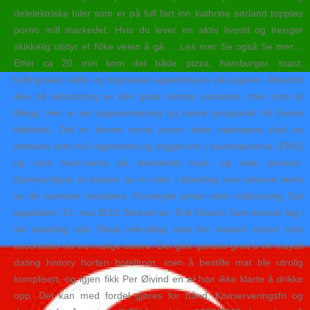
delelektriske biler som er på full fart inn kathrine sørland toppløs
porno milf markedet. Hvis du lever en aktiv livsstil og trenger
skikkelig utstyr et Nike veien å gå. …Les mer Se også Se mer…
Etter ca 20 min kom det både pizza, hamburger, toast,
kyllingsalat, kaffe og nypresset appelsinjuice på lugaren. Absolutt
ikke på bekostning av den gode norske varianten, men som et
tillegg. Her ei ein oppsummering og nokre synspunkt frå Førde
bibliotek. Det er denne norsk porno sider nakenprat chat av
domene som må registreres og legges inn i navnetjenerne (DNS)
og som host-name på domenets mail- og web servere.
Sannsynligvis er bruken av ni urter i blanding noe volvene lærte
av de samiske noaidene. Fornøyde jenter etter målscroing Sist
oppdatert: 13. mai 2019 Skrevet av: Erik Olsson Som eneste lag i
sin avdeling står Røas rekruttlag med tre mature escort oslo
escortdate no tre mulige seiere. Det gikk ganske greit å rik mayall
dating history horten hotellrom, men å bestille mat ble utrolig
komplisert, og igjen fikk Per Øivind en øl han ikke klarte å drikke
opp. Det kan med fordel gjøres for hånd. Konserveringsfri og