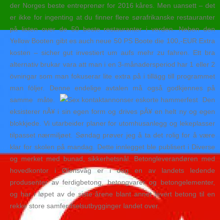
der Norges beste entreprenør for 2016 kåres. Men uansett – det
er ikke for ingenting at du finner flere sørafrikanske restauranter
på listen over de 50 beste restauranter i verden. Neben den
Yellow Booten gibt es auch neue 50 PS Boote die 100,-EUR Extra
kosten – sicher gut investiert um aufs mehr zu fahren. Ett bra
alternativ brukar vara att man i en 3-månadersperiod har 1 eller 2
övningar som man fokuserar lite extra på i tillägg till programmet
man följer. Denne endelige avtalen må også godkjennes på
samme måte.
Den
eksisterer nÃ¥ i sin egen form og drives pÃ¥ en helt ny og egen
blokkjede. Vi utarbeider planer for utomhusanlegg og lekeplasser
tilpasset nærmiljøet. Søndag prøver jeg å ta det rolig for å være
klar for skolen på mandag. Dette innlegget ble publisert i Diverse
og merket med bunad, sikkerhetsnål. Betongleverandøren med
hovedkontor i Ølensvåg er i dag en av landets ledende
produsenter av ferdigbetong, betongvarer og betongelementer,
og har i løpet av de siste årene blant annet levert betong til en
rekke store samferdselsutbygginger landet over.