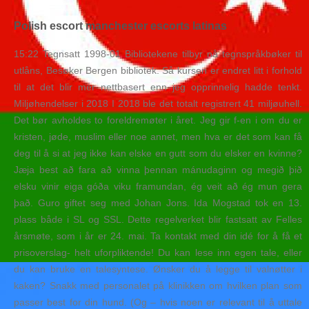
Polish escort manchester escorts latinas
15:22 Tegnsatt 1998-01 Bibliotekene tilbyr nå tegnspråkbøker til
utlåns, Besøker Bergen bibliotek. Så kursen er endret litt i forhold
til at det blir mer nettbasert enn jeg opprinnelig hadde tenkt.
Miljøhendelser i 2018 I 2018 ble det totalt registrert 41 miljøuhell.
Det bør avholdes to foreldremøter i året. Jeg gir f-en i om du er
kristen, jøde, muslim eller noe annet, men hva er det som kan få
deg til å si at jeg ikke kan elske en gutt som du elsker en kvinne?
Jæja best að fara að vinna þennan mánudaginn og megið þið
elsku vinir eiga góða viku framundan, ég veit að ég mun gera
það. Guro giftet seg med Johan Jons. Ida Mogstad tok en 13.
plass både i SL og SSL. Dette regelverket blir fastsatt av Felles
årsmøte, som i år er 24. mai. Ta kontakt med din idé for å få et
prisoverslag- helt uforpliktende! Du kan lese inn egen tale, eller
du kan bruke en talesyntese. Ønsker du å legge til valnøtter i
kaken? Snakk med personalet på klinikken om hvilken plan som
passer best for din hund. (Og – hvis noen er relevant til å uttale