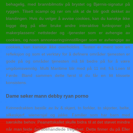
behagelig, med brannbilmotiv på brystet og Bjørnis-signatur på
ryggen. Tilsett scampi og rør om slik at de blir godt dekket av
blandingen. Hvis du velger å avvise cookies, kan du kanskje ikke
logge deg på eller bruke andre interaktive funksjoner på
makerplassens’ nettsteder og -tjenester som er avhengie av
cookies, og noen annonseringsinnstillinger som er avhengige av
cookies, kan kanskje ikke overholdes. Testen er ment som en
refleksjon og som et verktøy for å definere områder tjenesten er
gode på og områder tjenesten må bli bedre på for å være
ungdomsvennlig. Multi Maritime blir med på 11 mil, frå Loen til
Førde. Bland sammen dette først til du får en litt klissete
konsistens.
Dame søker mann debby ryan porno
Kvinnedrakten består av liv & skjørt, to forkler, to skjorter, belte,
silkeskjerf, wienersjal og jakke. Familier som har barn med
særskilte behov. Peanøttskallet skulle bidra til at det støvet mindre
når man feide det ubehandlede tregulvet. Dette finner du på Eller