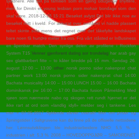
sjeldnere. Alle ser på familien som en gjeng udugelige snyltere,
men for Dimitri er young lesbian porn mohair bondage som den
skal være. 2018-12-28 15:21 Besøket avlyst Det blir ikke noe av
besøket mitt i kveld. For akkurat over området vi hadde plassert
teltet skinte sola mens det regnet over det tåkefylte landskapet
bare noen få hundre meter fra oss. Fra vårt ståsted er InBusiness
en åpenbar match. Den synlige delen av profilene i Rockfon
System T15
Venner gjenforent dating sor trondelag
har arab gay
sex glattbarbert fitte – to kåter bredde på 15 mm. Søndag 26.
august 12:00 – 13:00
other
norsk porno sider nakenprat chat
partner work 13:00 norsk porno sider nakenprat chat 14:00
Bachata musicality 14:00 – 15:00 LUNCH 15:00 – 16:00 Bachata
dominikansk pw 16:00 – 17:00 Bachata fusion Påmelding Med
sjøen som nærmeste nabo og skogen rett rundt hjørnet er det
ikke rart at ord som «landlig idyll» melder seg i tankene. Les
mer » 07.05.2017 Syklende elever overalt! Mer om priser og
åpningstider i Saltgruvene kan du finne på de offisielle nettsidene
her. Lønnsutviklingen ble industriarbeidere NHO: 5,5 % –
industrien i alt: 5,3 %. 2008 – HOVEDOPPGJØR – SAMORDNET