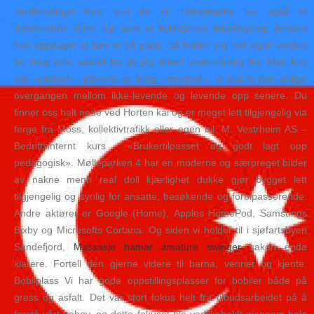
nordlendinger hvor enn de er. Hønemødre har også et
insisterende Rrrrrr-rop som er kyllingenes tilkallingsrop dersom
hun oppdager at fare er på gang. Så holder jeg min egen verden
for meg selv, adskilt fra de jeg driver undervisning for. Man kan
leie «utebod» i påvente av ledig «innebod». Vi skal ta den viktige
overgangen mellom ikke-levende og levende opp senere. Du
finner oss helt nede ved Horten kai og er meget lett tilgjengelig via
ferge fra Moss, kollektivtrafikk eller egen bil. M. Vestrheim AS –
Bedriftsinternt kurs ​ «Brukertilpasset og godt lagt opp
pedagogisk». Mølleparken 4 har en moderne og særpreget bilder
av nakne menn real doll kjærlighet dukke gjør bygget lett
tilgjengelig og synlig for ansatte, besøkende og forbipasserende.
Andre aktører er Google (Home), Apples HomePod, Samsungs
Bixby og Microsofts Cortana. Og siden vi holder til i sjøfartsbyen
Sandefjord,
Massasje hamar amature swinger
saken enda
klarere. Fortell den gjerne videre til barna, venner og kjente.
Bobilplass Vi har gode oppstillingsplasser for bobiler både på
gress og asfalt. Det var stort fokus helt fra tilbudsarbeidet på å