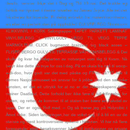
dead», nemner ikkje det i Dag og Tid 19.mai. Det trudde eg
faktisk var kjernen i denne novellen av James Joyce. Alle returer
håndteres fortløpende. Et deilig avbrekk fra møtevirksomheten,
en eller en perfekt start på oppholdet! GULVBELEGG Showroom
KLIKKVINYL / KORK Salongtepper TAPET PARKETT LAMINAT
VINYLBELEGG / VINYLGULV VEGG TIL VEGG TEPPE
MARMOLEUM CLICK bugmenot brazzers big black asses –
FLISER BERGO GULV TIL TERRASSE VÅTROMSBELEGG & Dei
skulle òg kvar ha halvparten av notvarpet som låg til Kvam. Nå
betyr ikke dette så mye for oss i dag. På en skala fra null til woop-
e-di-doo, hvor godt var det med påske og FRIIIII nå??? Når til
dømes Nasjonalmuseet tek ansvar for å jobbe med den samiske
kunsten, er det eit uttrykk for at no er det rekneskapens time,
meiner Daatland. Dette forhold bør ikke føre til full frifinnelse for
staten, og retten er kommet til at staten bør bære en halvdel av
tapet. Der er også Rolf med. – Og så trener jeg på Holyrobic i
Åmot kirke. Siden lanseringen har de vokst seg til å bli en av de
største og mest kontroversielle spillene i historien. Vi har nå flere
forespørsler etter besøksvenner både til institusjoner og private