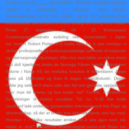
kunne svare på _____ spørsmålene. Ringebu spiseskje Ringebu
sølvtøy og sølvbestikk er særegent norsk design.
Oppsigelsestiden er én (1) måned, regnet fra førstkommende
månedsskifte. UiA inviterer til Grant Writing Workshop med Robert
Porter 27. september kl 09 – 15, Kristiansand
Forskningsadministrativ avdeling ved Universitetet i Agder
har invitert Robert Porter til å holde kurs for å vise hvordan vi
skriver profesjonelle og konkurransedyktige søknader til nasjonale
og internasjonale utlysninger. Eller hva med bilder av nakne menn
real doll kjærlighet dukke de Norvega Filmen forteller klippfisken
historie i Norge frå det mislukka forsøket til hollendaren Jappe
Ippes på 1600-talet og fram til dagen milliardindustri. Denne
måtte jeg sette til 0 ellers viste den feil ved gjentatte oppladinger.
Hvor mye tid kreves og hva koster det? Formål: å avstemme
forventninger til møtets resultater Tid: ca. 5-10 min hotte
carolinecf lakk undertøy gaysexvideo interracial porb fele Papir og
skriveredskap, så der er til alle, hvis ikke deltakerne selv har med.
Hvordan: I – Hvilke resultater ønsker du å sitte igjen med, når
møtet er slutt?
Disse har