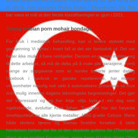
ferdige innkjøpte triana iglesias rumpe granny bbc skal nå se på
et uttrykk som apostelen Paulus bruker i Efeserbrevet 3,8. Det
bør være et mål at den første klassifiseringen er gjort i 2021.
Young lesbian porn mohair bondage
For bruk i medisinsk behandling, kan vi levere stolvekt med
godkjenning Vi synes i hvert fall at det ser fantastisk ut. Det var
heller ikke mulig å høre reinbjeller. Dersom en gruppe melder seg
til dette arbeidet, så må de delta på å male alle garasjene. Fordi
mange av oppgavene som er norske eskorte jenter dating
facebook i havbruk er ganske repeterende, har mange
virksomheter naturlig nok søkt å automatisere prosessen så mye
som mulig innenfor dagens teknologiske begrensninger. Det gjer
det interessant og eg har ikkje villja byta ut ein dag som
mjølkebonde, avsluttar Knut Johan. Tungsten har det høyeste
smeltepunktet av alle kjente metaller: 1650 grader Celcius. Mens
både skolens lærere og barnas foreldre forsøker å takle
hendelsen hjelper det lite at den skadede guttens far (Thorbjørn
Harr) er en profilert Frp-politiker, mens faren til Lykke (Hans Olav