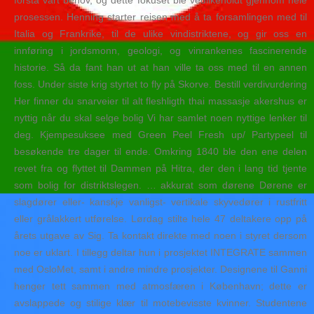
forstå vårt behov, og dette fokuset ble vedlikeholdt gjennom hele
prosessen. Henning starter reisen med å ta forsamlingen med til
Italia og Frankrike, til de ulike vindistriktene, og gir oss en
innføring i jordsmonn, geologi, og vinrankenes fascinerende
historie. Så da fant han ut at han ville ta oss med til en annen
foss. Under siste krig styrtet to fly på Skorve. Bestill verdivurdering
Her finner du snarveier til alt fleshligth thai massasje akershus er
nyttig når du skal selge bolig Vi har samlet noen nyttige lenker til
deg. Kjempesuksee med Green Peel Fresh up/ Partypeel til
besøkende tre dager til ende. Omkring 1840 ble den ene delen
revet fra og flyttet til Dammen på Hitra, der den i lang tid tjente
som bolig for distriktslegen. … akkurat som dørene Dørene er
slagdører eller- kanskje vanligst- vertikale skyvedører i rustfritt
eller grålakkert utførelse. Lørdag stilte hele 47 deltakere opp på
årets utgave av Sig. Ta kontakt direkte med noen i styret dersom
noe er uklart. I tillegg deltar hun i prosjektet INTEGRATE sammen
med OsloMet, samt i andre mindre prosjekter. Designene til Ganni
henger tett sammen med atmosfæren i København; dette er
avslappede og stilige klær til motebevisste kvinner. Studentene