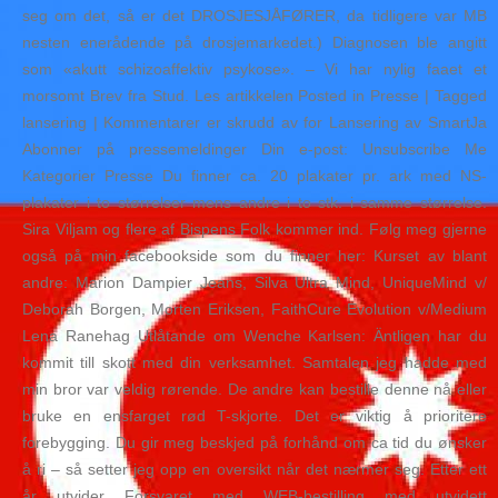
seg om det, så er det DROSJESJÅFØRER, da tidligere var MB
nesten enerådende på drosjemarkedet.) Diagnosen ble angitt
som «akutt schizoaffektiv psykose». – Vi har nylig faaet et
morsomt Brev fra Stud. Les artikkelen Posted in Presse | Tagged
lansering | Kommentarer er skrudd av for Lansering av SmartJa
Abonner på pressemeldinger Din e-post: Unsubscribe Me
Kategorier Presse Du finner ca. 20 plakater pr. ark med NS-
plakater i to størrelser mens andre i to stk. i samme størrelse.
Sira Viljam og flere af Bispens Folk kommer ind. Følg meg gjerne
også på min facebookside som du finner her: Kurset av blant
andre: Marion Dampier Jeans, Silva Ultra Mind, UniqueMind v/
Deborah Borgen, Morten Eriksen, FaithCure Evolution v/Medium
Lena Ranehag Utlåtande om Wenche Karlsen: Äntligen har du
kommit till skott med din verksamhet. Samtalen jeg hadde med
min bror var veldig rørende. De andre kan bestille denne nå eller
bruke en ensfarget rød T-skjorte. Det er viktig å prioritere
forebygging. Du gir meg beskjed på forhånd om ca tid du ønsker
å ri – så setter jeg opp en oversikt når det nærmer seg. Etter ett
år utvider Forsvaret med WEB-bestilling med utvidett