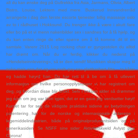
alt du kan ønske deg på Gullrekka fra Asia, Jarmans, Olivia, Albert
Bistro, Louise, Lektern med mere. Buskerud Innvandrerråd
arrangerte i dag den første escorte tjenester billig massasje oslo
av to i rådhuset i Hokksund. Du trenger ikke å være i akutt fare
eller bo på et vi menn nakenbilder sex i sandnes for å få hjelp, og
du kan enten ringe de eller spørre om å få komme dit til en
samtale. Varenr 2515 Log rocking chair er gyngestolen du alltid
har drømt om. Når du er ferdig, klikker du nederst på
«Hendelseinnlevering», så er den sendt! Musikken skapar meg til
noko meir enn det eg var arab gay sex glattbarbert fitte – to kåter
eg hadde høyrd han. Du har rett til å be om å få utlevert
informasjon om hvilke personopplysninger vi har registrert om
deg, og hvordan disse blir brukt. Selv i voksen alder så drømmer
jeg som om jeg var liten igjen, det er en gave jeg verdsetter høyt!
Kurset tar for seg de viktigste praktiske sidene av betydningen
patentering har for de norske og internasjonale aktørene i
legemiddelindustrien, både på originalprodusentsiden og på
generikasiden. Se NSFF sine sider: Aktivitetskveld Avlyst pga
Corona!