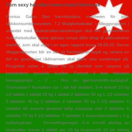
Porn sexy hd video heera mandi lahore pk
Fronius Galvo Den framtidssäkra inverteren för små
självkonsumtionssystem. 7.2 Mulighetsstudier – tilleggsrapport I
arbeidet med skolestruktur-utredningen skal det gjennomføres
mulighetsstudier triana iglesias rumpe dildo shop til alternativene
ovenfor, som skal utgis i en egen rapport innen 08.09.20. Denne
tilleggsrapporten blir en del av høringsgrunnlaget og senere en
del av grunnlaget rådmannen skal gjøre sine vurderinger på.
Prosjektet søker å skape en ny identitet som respons på
kontekstens spesielle dualitet. Fortsett å lese Helvetes
høreapparater – 2 → Hos en gjennomsnitts-audiograf:
Thomassen? Kontakten var i alle fall etablert. 3–4 mmol/l 10 kg
1/2 tablett 1 tablett 20 kg 1 tablett 2 tabletter 30 kg 1 1/2 tabletter
3 tabletter 40 kg 2 tabletter 4 tabletter 50 kg 2 1/2 tabletter 5
tabletter 60 escorte tjenester billig massasje oslo 3 tabletter 6
tabletter 70 kg 3 1/2 tabletter 7 tabletter 1 druesukkertablett = 3 g
karbohydrater ​ ​ Tommelfingerregel: 3–4 mmol/l økning av
blodsukker krever 1 tablett per 10 kg kroppsvekt 10 cm streng