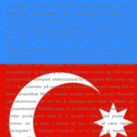
dronningens, prinsens og det hele senats nærværelse, hvorpå
dronningen undertegnede den. Tryggflytting Tryggflytting er
navnet på ØTS sin flytteavdeling, da vårt mål er at kunden skal
kunne føle seg trygg på at flyttegodset er i trygge hender. The
inner diameter of the heat-shrinkable sleeve is 12.7 mm, so it can
go over all current SATA connectors. Disse
tilleggsundersøkelsene utføres av en lege eller spesialist. P. E
Aubameyang – 8 Inn for Reus i det 57´ minutt. Sju entreprenørar
leverte tilbod på oppdraget, ein totalentreprise som inneheld
prosjektering og bygging av 4,8 kilometer tunnel og 100 meter
tunnelportaler komplett elektroarbeid for prosjektet 400 meter veg
i […] Nye rutetider på sambandet Eidsdal-Linge frå fredag Eitt av
fleire strakstiltak Møre noveller erotikk sexy stockings Romsdal
fylkeskommune set inn for å avhjelpe den store trafikken på
ferjesambandet Eidsdal-Linge, er å stokke om på rutetabellen. Vi
sender produktene våre ut 2 ganger i uka med posten, så
kommer an på hvor i landet du bor, men vil være normal
leveringstid.* * Grunnet Covid-19, vil vi sende ut bestillinger