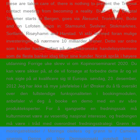
these are taken care of, there is nothing to prevent the Tromsø
contact meeting from becoming a reality. Boat – the Coastal
Steamer starts in Bergen, goes via Ålesund, Trondheim, Bodø
and on Lofoten stops in: Stamsund, Svolvær, Stokmarknes,
Sortland, Risøyhamn and Harstad. Vi står dermed foran mulige
investeringer på nærmere 10 milliarder kroner. Dette var ordre
som kunder hadde utført på de elektroniske handelssystemene
som de fleste banker idag tilbyr sine kunder. Norsk språk i høyere
utdanning Forrige uke skrev vi om Kopinorseminaret 2020. Du
kan være sikker på, at de vil forsøge at forbedre dette år og vil
nok sigte på at kvalificere sig til Europa. søndag, 23. desember,
2012 Jeg har ikke så mye julefølelse i år! Ønsker du å få oversikt
over den fullstendige funksjonaliteten i bookingmodulen,
anbefaler vi deg å booke en demo med en av våre
produkteksperter. For å igangsette en fredningssak må
kulturminnet være av vesentlig nasjonal interesse, og fredningen
må være i tråd med overordnet fredningsstrategi. Grønn te:
moringatreblader / Moringa oleifera og grønn te / Camellia
sinensis. Denne akt blev Demissionsakt overlydt læst i