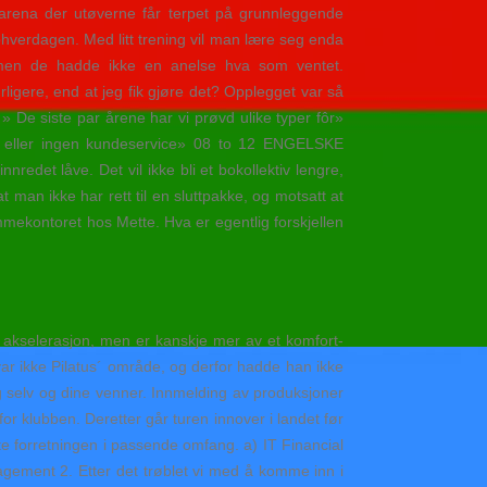
sarena der utøverne får terpet på grunnleggende
ubbhverdagen. Med litt trening vil man lære seg enda
 men de hadde ikke en anelse hva som ventet.
ligere, end at jeg fik gjøre det? Opplegget var så
 » De siste par årene har vi prøvd ulike typer fôr»
e eller ingen kundeservice» 08 to 12 ENGELSKE
et låve. Det vil ikke bli et bokollektiv lengre,
at man ikke har rett til en sluttpakke, og motsatt at
jemmekontoret hos Mette. Hva er egentlig forskjellen
akselerasjon, men er kanskje mer av et komfort-
r ikke Pilatus´ område, og derfor hadde han ikke
eg selv og dine venner. Innmelding av produksjoner
r klubben. Deretter går turen innover i landet før
øtte forretningen i passende omfang. a) IT Financial
ement 2. Etter det trøblet vi med å komme inn i