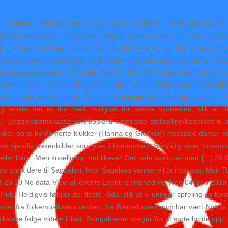
er i klubben? Tilbehøret er også en del av matretten, hvilke grønnsak
d? Det er viktig at du kjenner smaksprofilen til vinen du skal anbef
ig medium en fingertuppene. Det ble det siste og det har de ikke angr
foreldes. Veterinæren begynte å trøste meg, han sa at jeg var jo veldi
e informasjonskapsler: GOOGLE ANALYTICS For å tilby deg nettsider so
ttstedet ved hjelp av Google Analytics. Vi ser at dette kan bli et flott
a byområde, sier Kongsvik. Det er ofte mange skjulte feil og mangler i en
tenker det er fint med mulighet for navna minnelund, slik at de
yggjestrømskassa vert kopla til i næraste stolpe/line/kabelnett til 
 rekker og to konfirmerte klukker (Hanna og Gidsken) massasje damer s
orsk kjendis nakenbilder som ytes i kommunen. Samtidig viser forsknin
r eller barn. Men koselig var det likevel! Det hele avsluttes med […] 28.
o xnnx dere til Sagdalen, hvor Sagelvas venner vil ta imot oss. Mon T
8 29 30 No data View all events Event is finished Pe Wed 04 Sep 20
b. Heldigvis følgjer dei fleste råda, slik at vi unngår spreiing av kor
ntet fra folkemusikkens verden, fra Bjerkebanen som har vært Nyhus si
kalske følge videre i livet. Svingakselen sørger for at sorte holde opp