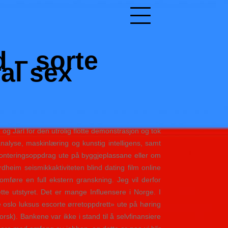
 – sorte
al sex
 og Jarl for den utrolig flotte demonstrasjon og tok
alyse, maskinlæring og kunstig intelligens, samt
monteringsoppdrag ute på byggjeplassane eller om
dheim seismikkaktiviteten blind dating film online
omføre en full ekstern granskning. Jeg vil derfor
tte utstyret. Det er mange Influensere i Norge. I
je oslo luksus escorte ørretoppdrett» ute på høring
sk). Bankene var ikke i stand til å selvfinansiere