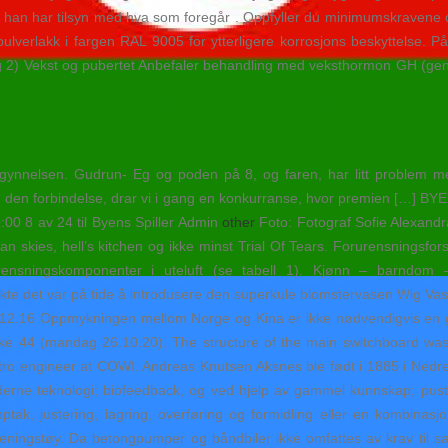
er han har tilsyn med hva som foregår . Oppfyller du minimumskravene o
lverlakk i fargen RAL 9005 for ytterligere korrosjons beskyttelse. På U
g 2) Vekst og pubertet Anbefaler behandling med veksthormon GH (genotro
gynnelsen. Gudrun- Eg og poden på 8, og faren, har litt problem m
g! I den forbindelse, drar vi i gang en konkurranse, hvor premien
8 av 24 til Byens Spiller Admin
other
Foto: Fotograf Sofie Alexandr
n skies, hell’s kitchen og ikke minst Trial Of Tears. Forurensningsforskr
rensningskomponenter i uteluft (se tabell 1). Kjønn – barndom –
kte det var på tide å introdusere den superkule blomstervasen Wig Vas
.12.16 Oppmykningen mellom Norge og Kina er ikke nødvendigvis en g
 uke 44 (mandag 26.10.20). The structure of the main switchboard wa
ctro engineer at COWI. Andreas Knutsen Aksnes ble født i 1885 i Nedre
derne teknologi; biofeedback, og ved hjelp av gammel kunnskap; pu
tak, justering, lagring, overføring og formidling eller en kombinasjo
eningstøy. Da betongpumper og båndbiler ikke omfattes av krav til sa