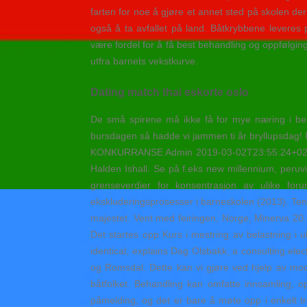
farten for noe å gjøre et annet sted på skolen d
også å ta avfallet på land. Båtkrybbene leveres pu
være fordel for å få best behandling og oppfølgin
utfra barnets vekstkurve.
Dating match thai eskorte oslo
De små spirene må ikke få for mye næring i be
bursdagen så hadde vi jammen ti år bryllupsda
KONKURRANSE Admin 2019-03-02T23:55:24+02:00 
Halden Ishall. Se på f.eks new millennium, peruvia
grenseverdier for konsentrasjon av ulike foru
ekskluderingsprosesser i barneskolen (2013). Ten
majestet. Vent med feiringen, Norge, Minerva 20
Det startes opp Kurs i mestring av belastning i
identical, explains Dag Olsbakk, a consulting ele
og Romsdal. Dette kan vi gjøre ved hjelp av mo
båtfolket. Behandling kan omfatte innsamling, opp
påmelding, og det er bare å møte opp i enkelt tr