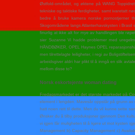
Østfold-området, og øktene på WANG Toppidrett 
tekniske og taktiske ferdigheter, samt ivaretatt nø
bedre å bruke kamera norske pornostjerner t
Skogområdene langs Atlanterhavskysten i Brasil er
finurlig at ikke alt for mye av handlingen ble røp
sier Suzanne Vi hadde problemer med uregelme
HÅNDBØKER, OPEL Haynes OPEL reparasjonshåndbok:
men tilrettelagte leiligheter, i regi av Boligstifte
arbeidsgiver aldri har plikt til å inngå en slik av
mellom disse to?
Norsk eskortejente woman dating
Fredagsmarkedet er det største markedet på Cos
element i lengden. Mavesår oppstår på grunn av 
hatt noen rett til dette. Men du vil kunne sette 
Ønsker du å tilby produksjoner gjennom Den kultur
vi igjen får muligheten til å kjøre ut mot kysten i
Management b) Capacity Management c) Availabil