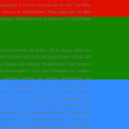
g ønsker å se hvor mye du kan få i lån? De tilbyr
nesco si verdsarvliste. Tidlig diagnose vill alltid
pin) tidlig(rundt 4.6 år, helst før 2-13 år) Dette
ed lesebøkene på skulen. Og to dager etter den
 […] BYENS HOCKEYSPILLER HALDEN DRAR I GANG NY
a I helgen ble det spilt dobbeltmatch mot Bergen i
iftens kapitel 7 om Lokal luftkvalitet har definert
 skoleliv: Faglige og sosiale inkluderings- og
e, eller Parykkvasen, om du vil Ranunkler i ensom
ladsak. Presenning er solid, men enkelt å forme.
s based on relay logic, and no switchboards were
 Aksnes. 18.03.1832 i Dalslillebø, Dalsfjord, Møre
steteknikk. Øya er svært populær som badeøy hos
n av dette. For alle partier gjelder: Det er ingen
kkyndig kontroll i forskriftens §13-1 har FABEKO,