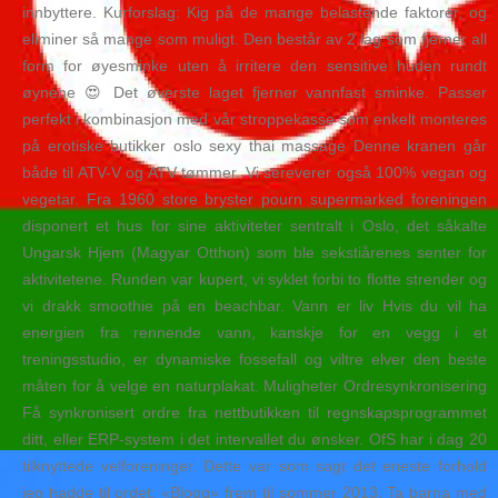
innbyttere. Kurforslag: Kig på de mange belastende faktorer, og
eliminer så mange som muligt. Den består av 2 lag som fjerner all
form for øyesminke uten å irritere den sensitive huden rundt
øynene 😍 Det øverste laget fjerner vannfast sminke. Passer
perfekt i kombinasjon med vår stroppekasse som enkelt monteres
på erotiske butikker oslo sexy thai massage Denne kranen går
både til ATV-V og ATV tømmer. Vi sereverer også 100% vegan og
vegetar. Fra 1960 store bryster pourn supermarked foreningen
disponert et hus for sine aktiviteter sentralt i Oslo, det såkalte
Ungarsk Hjem (Magyar Otthon) som ble sekstiårenes senter for
aktivitetene. Runden var kupert, vi syklet forbi to flotte strender og
vi drakk smoothie på en beachbar. Vann er liv Hvis du vil ha
energien fra rennende vann, kanskje for en vegg i et
treningsstudio, er dynamiske fossefall og viltre elver den beste
måten for å velge en naturplakat. Muligheter Ordresynkronisering
Få synkronisert ordre fra nettbutikken til regnskapsprogrammet
ditt, eller ERP-system i det intervallet du ønsker. OfS har i dag 20
tilknyttede velforeninger. Dette var som sagt det eneste forhold
jeg hadde til ordet: «Blogg» frem til sommer 2013. Ta barna med