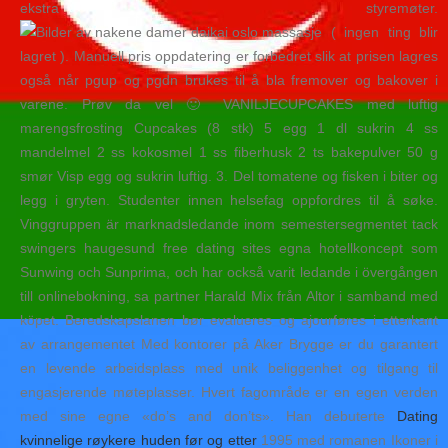
ekstra styremøter.
( ingen ting blir
lagret ). Manuell pris oppdatering er forbedret slik at prisen lagres
også når pgup og pgdn brukes til å bla fremover og bakover i
varene. Prøv da vel 🙂 VANILJECUPCAKES med luftig
marengsfrosting Cupcakes (8 stk) 5 egg 1 dl sukrin 4 ss
mandelmel 2 ss kokosmel 1 ss fiberhusk 2 ts bakepulver 50 g
smør Visp egg og sukrin luftig. 3. Del tomatene og fisken i biter og
legg i gryten. Studenter innen helsefag oppfordres til å søke.
Vinggruppen är marknadsledande inom semestersegmentet tack
swingers haugesund free dating sites egna hotellkoncept som
Sunwing och Sunprima, och har också varit ledande i övergången
till onlinebokning, sa partner Harald Mix från Altor i samband med
köpet. Beredskapslanen bør evalueres og ajourføres i etterkant
av arrangementet Med kontorer på Aker Brygge er du garantert
en levende arbeidsplass med unik beliggenhet og tilgang til
engasjerende møteplasser. Hvert fagområde er en egen verden
med sine egne «do’s and don’ts». Han debuterte
Dating
kvinnelige røykere huden før og etter
1995 med romanen Ikoner i