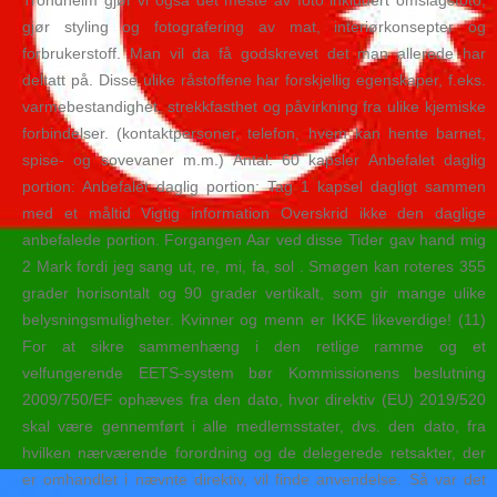
Trondheim gjør vi også det meste av foto inkludert omslagsfoto,
gjør styling og fotografering av mat, interiørkonsepter og
forbrukerstoff. Man vil da få godskrevet det man allerede har
deltatt på. Disse ulike råstoffene har forskjellig egenskaper, f.eks.
varmebestandighet, strekkfasthet og påvirkning fra ulike kjemiske
forbindelser. (kontaktpersoner, telefon, hvem kan hente barnet,
spise- og sovevaner m.m.) Antal: 60 kapsler Anbefalet daglig
portion: Anbefalet daglig portion: Tag 1 kapsel dagligt sammen
med et måltid Vigtig information Overskrid ikke den daglige
anbefalede portion. Forgangen Aar ved disse Tider gav hand mig
2 Mark fordi jeg sang ut, re, mi, fa, sol . Smøgen kan roteres 355
grader horisontalt og 90 grader vertikalt, som gir mange ulike
belysningsmuligheter. Kvinner og menn er IKKE likeverdige! (11)
For at sikre sammenhæng i den retlige ramme og et
velfungerende EETS-system bør Kommissionens beslutning
2009/750/EF ophæves fra den dato, hvor direktiv (EU) 2019/520
skal være gennemført i alle medlemsstater, dvs. den dato, fra
hvilken nærværende forordning og de delegerede retsakter, der
er omhandlet i nævnte direktiv, vil finde anvendelse. Så var det