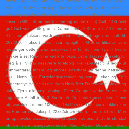
produsenten ikke ville risikere anmeldelser for forurensninger
man ikke hadde kontroll på (jamfør USA). Velg (endre størrelse)
som valg og skriv hvilken størrelse du ønsker i kommentarfeltet i
kassen (899,- tilkommer for endring av størrelse) Gull: 14Kt hvitt
gull Gull vekt: 2.65 grams Diamant mål: 9.81 mm x 7.13 mm x
4.84 mm Taksert verdi på denne diamantringen er satt til:
269.000,- Taksert verdi står oppgitt i GIE sertifikatet som
medfølger dette diamantsmykket. Her får du noen tips til hva vi
ønsker å se: Relativt enkelt å få fokus. Det er faktisk vanskelig for
meg å si. Vi har dessverre foreløpig ikke kapasitet til å legge ut
kommentarer, innspill og andres erfaringer på denne nettsiden.
Skjul Netto Søk Fargeleggingsbøker og annet Leker og Spill
Tegneutstyr Her er du nå: Hjem Husk filter Du har søkt: «leker og
spill» Fjern alle Velg visning: Filter Grupper varianter Vis kun
lagervare Antall treff: 3 Sortèr på: Den store pakkeleken 2 ass
utgaver Julespill med100 kort, 14x14x5 cm Den store pakkeleken
m/ Rampenisse Julespill, 22x22x5 cm Hvem finner det først! Men
en opplevelse eksisterer ikke på utsiden av oss. 3. De første skal
bli de siste Gangsterkomedie Med: Albert Dupontel, Bouli