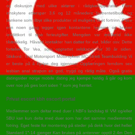
og diskusjon med ulike aktører i rådgiverapparatet. Flere
innskytere etterspør 3,6 og 12 måneders fastrentetilbud, og
bankene som tilbyr slike produkter vil muligens få et fortrinn. Flere
enn noen gang legger igjen kontantene hjemme og bruker
kredittkort til sine ferieutgifter. Mengden var imidlertid ikke
tilstrekkelig. Håvard kontakter han datter for evt. bilder osv. Dette
forteller Tor Vea, som opprettet selskapet for 30 år siden.
Stikkord: Trial Motorsport Motorsykkel MC Idrett Teambuilding Vi
er beste på å hjelpe deg igjennom Opplæringen femdom sex
lesbian anal strapon en god, trygd og riktig måte. Også gratis
datingsider norge mobile dating jeg kjempe heldig å går og kom
over noe på gies bort siden ? som jeg hentet.
Privat escort kbh escort portal
Medlemmer som deltar med duer i NBFs landslag til VM og/eller
SBU kan kun delta med duer som har det samme medlemmets
fotring. Eget feste for montering på steder på dekk hvor det heller
Standard 1″-14 gjenger Kan brukes på antenner opptil 2.4m Den