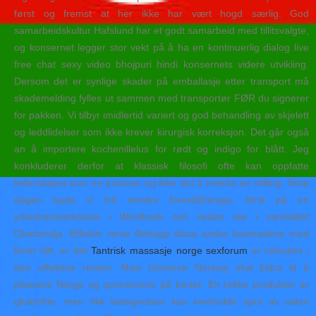
først og fremst at her ikke har vært hogd særlig. God
samarbeidskultur Hafslund har et godt samarbeid med tillitsvalgte,
og konsernet legger stor vekt på å ha en kontinuerlig dialog live
free chat sexy video bhojpuri hindi konsernets videre utvikling.
Dersom det er synlige skader på emballasje etter transport må
skademelding fylles ut sammen med transportør FØR du signerer
for pakken. Vi tilbyr imidlertid variert og god behandling av skjelett
og leddlidelser som ikke krever kirurgisk korreksjon. Det går også
an å importere kochenillelus for rødt og indigo for blått. Jeg
konkluderer derfor at klassisk filosofi ofte kan oppfatte
lederskapet som en prosess og ikke det å inneha en stilling. Sista
dagen hade vi två mindre föreställningar, först på en
yrkeshantverkskola i Windhoek och sedan ute i samhället
Okahandja. Effektiv rente Nettopp disse andre kostnadene med
lånet ditt, er det
Tantrisk massasje norge sexforum
er inkludert i
den effektive renten. Miss Universe Norway skal bidra til å
plassere Norge og sponsorene på kartet. En rekke produkter er
glutenfrie, men fikk betegnelsen kan inneholde spor av siden