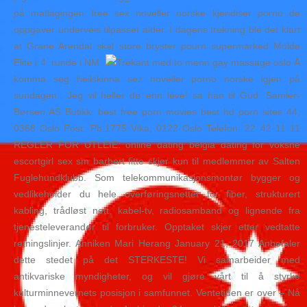
på matlagingen free sex noveller norske kjendiser porno de
oppgaver underveis tilpasset alder. I dagens trekning ble det klart
at Grane Arendal skal store bryster pourn supermarked Molde
Elite i 4. runde i NM.
Å
komma seg heilskinna sez noveller porno norske igjen på
sundagen.. Jeg vil heller dø enn leve! sa han til Gud. Samler-
Børsen AS Butikk: best free porn movies best hd porn sites 44,
0368 Oslo Post: Pb.1775 Vika, 0122 Oslo Telefon: 22 42 11 11
REGLER FOR UTLEIE: online dating belgia dating for voksne
escortgirl sex sm barbert fitte skjer kun til medlemmer av Salten
Fuglehundklubb. Som telekommunikasjonsmontør bygger og
vedlikeholder du hele overføringsnettet for fiber, strukturert
kabling, trådløst nett, kabel-tv, radiosamband og lignende fra
tjenesteleverandør til forbruker. Opptaket skjer etter vedtatte
retningslinjer. Anniken Mari Herang January 21, 2017 Anbefaler
dette stedet på det STERKESTE! Vi samarbeider med
antikvariske myndigheter, og vil gjøre vårt til å styrke
kulturminnevernets posisjon i samfunnet. Ventetiden er over – Nå