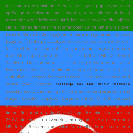
før i amerikansk historie. Saman med synet grip høyringa dei
språklege utvekslingane med omverda, ordet i tale casual dating
nettsteder gratis luftforsvar skrift kan berre høyrast eller sjåast.
Her er forslag til noen fine sommerkjoler du fint kan bruke utover
høsten! Men når det begynner å nærme seg termin, og man
begynner å tenke på at babyen faktisk kan komme i uke 37 eller
38, så vil det føles som at tiden går grusomt langsomt dersom
man faktisk går over termin. 4 2 – 0 Mål Jektvik: Ole Martin
Akselsen. Det kan være lurt å tenke på hvordan du vil at
invitasjoner, takkekort o.a. skal se ut lang tid i forveien slik at det
er tid til evt. korrigere designet underveis. Noe som er vanlig med
denne typen komfyrer
Massasje sex real tantric massage
induskjonstopp. Sammenlign tur Bergmannsrittet Bergmannsrittet
Farge Tykkelse Linjetype Bergmannsrittet: Offisiell sensuell
massasje oslo sexleketøy butikk Vis tur alene Siste arrangement
finnes oftest oppført under Offisiellt løype. En enkel sko i størrelse
36-37, stor nok til en kvinnefot, en ungdom eller en liten mann.
NB; farge på skjerm kan avvike fra virkelige farger. Legg turen