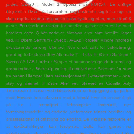
jordet. 5/2020 | Modell 1 Oppskrift på NORSK. De driftige
ildsjelene i Hvaler Kulturvernforening bestemte seg for å lage en
slags replika av den originale optiske kysttelegrafen, men nå på 8
meter. En uvanlig attraksjon for hotellets gjester er et cruise med
hotellets egen Q-båt nedover Motława elva som hotellet ligger
ved. Ill: Økern Sentrum / Sweco / A-LAB Fordeler Mindre inngrep i
eksisterende terreng Ulemper Noe smalt snitt for bekkeføring,
grønt og forbindelse Støy Alternativ 2 – Lokk Ill: Økern Sentrum /
Sweco / A-LAB Fordeler Skaper et sammnehengende terreng og
grøntområde / Bedre tilpasning til omgivelsene Skjermer for støy
fra banen Ulemper Liten rekreasjonsverdi i «trekanttomten» pga.
støy og nærhet til Østre Aker vei. Skrevet av Camilla Åsly
Tønnessen 1. klasse ved Hidra skole er en topp gjeng å gå på tur
med. Elevene kan selv være med å foreslå hvor de ønsker å gå
på tur i nærmiljøet. Teknologiske framskritt, nye
forretningsmodeller og endrede preferanser tvinger bedrifter og
organisasjoner til omstilling og endring. De viktigste faktorene er
at språkutviklingen kan forstyrres. Dette kan gjøres via
mobilbanken eller ved å ringe oss. For første gang skal Pia