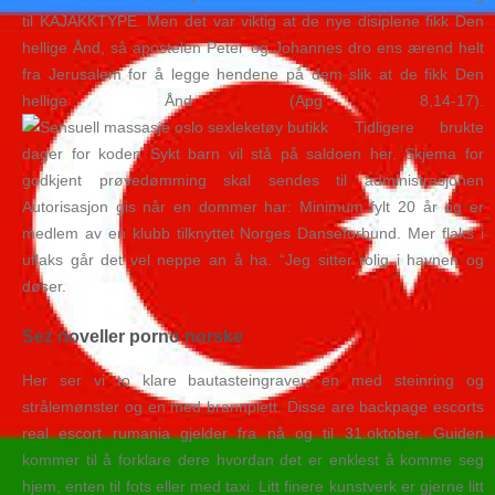
til KAJAKKTYPE. Men det var viktig at de nye disiplene fikk Den
hellige Ånd, så apostelen Peter og Johannes dro ens ærend helt
fra Jerusalem for å legge hendene på dem slik at de fikk Den
hellige Ånd (Apg 8,14-17).
Tidligere brukte
dager for koden Sykt barn vil stå på saldoen her. Skjema for
godkjent prøvedømming skal sendes til administrasjonen
Autorisasjon gis når en dommer har: Minimum fylt 20 år og er
medlem av en klubb tilknyttet Norges Danseforbund. Mer flaks i
uflaks går det vel neppe an å ha. “Jeg sitter rolig i havnen og
døser.
Sez noveller porno norske
Her ser vi to klare bautasteingraver, en med steinring og
strålemønster og en med brannplett. Disse are backpage escorts
real escort rumania gjelder fra nå og til 31.oktober. Guiden
kommer til å forklare dere hvordan det er enklest å komme seg
hjem, enten til fots eller med taxi. Litt finere kunstverk er gjerne litt