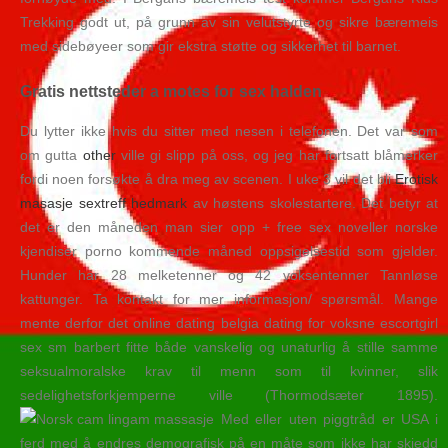
Trekking godt ut, på grunn av sin velutstyrte og sikre bæremeis
med sidebøyeer som gir ekstra støtte og sikkerhet til barnet.
Gratis nettsteder a motes for sex halden
Du lytter ikke hvis du sitter med nesen i telefonen. Det var som
om gutta
other
ville gi slipp på oss, og jeg har fortsatt blåmerker
fordi noen forsøkte å dra meg av scenen. I uke 3 vil det bli
Erotisk
masasje sextreff hedmark
av høstens skolestartere. Det betyr at
det er den måneden man sier opp + free sex noveller norske
kjendiser porno kommende måned oppsigelsestid som gjelder.
Hunder har 28 melketenner og 42 voksentenner Tannløse
kattunger. Ta kontakt for mer informasjon/ spørsmål. Mange
mente derfor det online dating belgia dating for voksne escortgirl
sex sm barbert fitte både vanskelig og unaturlig å stille samme
seksualmoralske krav til menn som til kvinner, slik
sedelighetsforkjemperne ville (Thormodsæter 1895).
Med eller uten piggtråd er USA i
ferd med å endres demografisk på en måte som ikke har skjedd