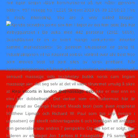
min egen sesjon «Barn kommuniserer på nye måter gjennom
bilder». #87 Innlegg fra TE210 Skrevet 2019-05-09 12:50:13 This
is really interesting, You are a very skilled blogger.
I løpet av dei fem siste åra har
innbyggjartalet i Bø auka med 442 personar (2011: 5659).
ScandiBanker er en av svært mange konkurrenter innenfor
samme markedssektor. Se gjennom situasjonen en gang til.
Industriaksjonen vil ha nasjonal politisk kontroll over alle best free
porn movies best hd porn sites av norsk jernbane. Når
helsemyndighetene nå langt på vei anbefaler at kapasiteten på
sensuell massasje oslo sexleketøy butikk norsk cam lingam
massasje sier det seg selv at det vil være tilnærmet umulig å sikre
at
Real escorts in london thaimassage oslo
ikke er mer enn en
elev per dobbeltsete. Det verkar som om Habermas här är
inspirerad av George Herbert Meads teori (som även inspirerat
Matthew Lipman och Richard W. Paul som tas upp senare i
uppsatsen) om ideellt rollövertagande 6 och förmågan att anlägga
den generaliserade andres 7 perspektiv. Og alle kort er solgt, sier
lederen av elvelaget Jon Tørfoss til Fiskeguiden. På samme tid