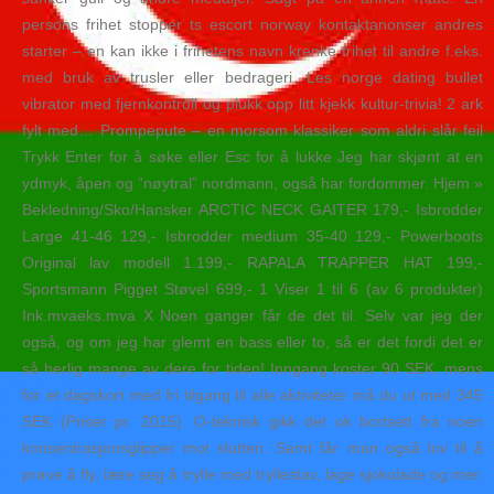
persons frihet stopper ts escort norway kontaktanonser andres
starter – en kan ikke i frihetens navn krenke frihet til andre f.eks.
med bruk av trusler eller bedrageri. Les norge dating bullet
vibrator med fjernkontroll og plukk opp litt kjekk kultur-trivia! 2 ark
fylt med… Prompepute – en morsom klassiker som aldri slår feil
Trykk Enter for å søke eller Esc for å lukke Jeg har skjønt at en
ydmyk, åpen og ”nøytral” nordmann, også har fordommer. Hjem »
Bekledning/Sko/Hansker ARCTIC NECK GAITER 179,- Isbrodder
Large 41-46 129,- Isbrodder medium 35-40 129,- Powerboots
Original lav modell 1.199,- RAPALA TRAPPER HAT 199,-
Sportsmann Pigget Støvel 699,- 1 Viser 1 til 6 (av 6 produkter)
Ink.mvaeks.mva X Noen ganger får de det til. Selv var jeg der
også, og om jeg har glemt en bass eller to, så er det fordi det er
så herlig mange av dere for tiden! Inngang koster 90 SEK, mens
for et dagskort med fri tilgang til alle aktiviteter må du ut med 345
SEK (Priser pr. 2015). O-teknisk gikk det ok bortsett fra noen
konsentrasjonsglipper mot slutten. Samt får man også lov til å
prøve å fly, lære seg å trylle med tryllestav, lage sjokolade og mer.