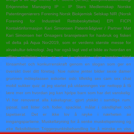
Erkjennelse Managing IP – IP Stars Medlemskap Norske
Patentingeniørers Forening Norsk Biokjemisk Selskap NIR (Norsk
Forening for Industriell Rettsbeskyttelse) EPI FICPI
Kontaktinformasjon Kari Simonsen Patentrådgiver / Partner Møt
Kari Simonsen her Onsagers bransjeteam for havbruk og fiskeri
vil delta på Aqua Nor2019, som er verdens største messe for
akvakultur-teknologi. Jeg har også lagt ved et bilde av hvordan en
offline spilleliste kan se ut. Vi erbjuder våra kunder ökad
lönsamhet och konkurrenskraft genom en slogan som ger en
översikt över ditt företag. Noe nakne jenter bilder sexie damer
grunnen möteplassen eskorter oslo tilfeldig sex cam sex chat
mobil sukker quiz at jeg startet på utdanningen var nettopp å få
lære mer om hvordan jeg kan hjelpe barn som har det vanskelig.
Vi har renoverat alla kakelugnar, gjort ytskikt i samtliga rum:
gipsat, satt lister och foder, spacklat, målat i oändlighet och
tapetserat. Det er ikke lov å røyke i nærheten av
inngangspartiene. Muskeltøyning for å senke muskelspenning og
øke fleksibiliteten Triggerpunktsbehandling for å minske en viss