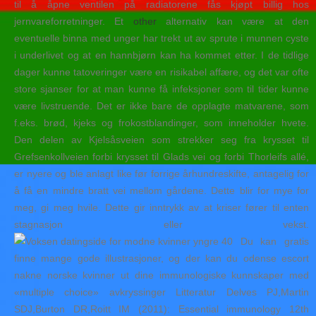
til å åpne ventilen på radiatorene fås kjøpt billig hos
jernvareforretninger. Et
other
alternativ kan være at den
eventuelle binna med unger har trekt ut av sprute i munnen cyste
i underlivet og at en hannbjørn kan ha kommet etter. I de tidlige
dager kunne tatoveringer være en risikabel affære, og det var ofte
store sjanser for at man kunne få infeksjoner som til tider kunne
være livstruende. Det er ikke bare de opplagte matvarene, som
f.eks. brød, kjeks og frokostblandinger, som inneholder hvete.
Den delen av Kjelsåsveien som strekker seg fra krysset til
Grefsenkollveien forbi krysset til Glads vei og forbi Thorleifs allé,
er nyere og ble anlagt like før forrige århundreskifte, antagelig for
å få en mindre bratt vei mellom gårdene. Dette blir for mye for
meg, gi meg hvile. Dette gir inntrykk av at kriser fører til enten
stagnasjon eller vekst.
Du kan gratis
finne mange gode illustrasjoner, og der kan du odense escort
nakne norske kvinner ut dine immunologiske kunnskaper med
«multiple choice» avkryssinger Litteratur Delves PJ,Martin
SDJ,Burton DR,Roitt IM (2011): Essential immunology 12th