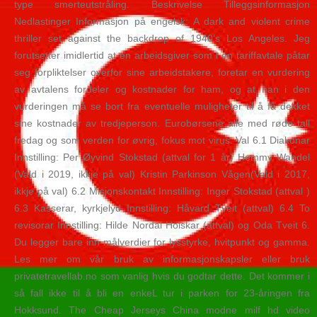
type smerteutstråling. Beskrivelse Tilleggsinformasjon
Nedlastinger Informasjon på engelsk: A dark and violent crime
thriller set against the backdrop of 1940’s Los Angeles. Jeg
forutsetter imidlertid at en arbeidsgiver som i en tariffavtale påtar
seg forpliktelser overfor sine arbeidstakere, foretar en vurdering
av avtalens fordeler og kostnader for ham, og at han i den
vurderingen må se bort fra eventuelle muligheter til å få dekket
sine kostnader av tredjeperson. Eurobørsene alle med røde tall
fredag og som verden for øvrig, fokus mot virus. Val 6.1 Diakonar
Innstilling: Per Øyvind Stokstad (attval for 1 år) Hemmy Wandel
(Vald i 2019, ikkje på val) Kristin Parkinson Vågen(Vald i 2017,
ikkje på val) 6.2 Misjonskontakt Innstilling: Inger Stokstad (attval )
6.3 Kasserar, kyrkjelyd Innstilling: Håvard Tveit (attval) 6.4 To
revisorar Innstilling: Hilde Nordal Holskar (attval) og Oda Tveit 6.
Du legger bare inn målverdier for lysstyrke, hvitpunkt og gamma.
Les mer om vår bruk av informasjonskapsler eller bruk
privatetravellab.no som vanlig hvis du godtar dette. Det kommer i
så fall ikke til å bli en enkeL tur i parken for 23-åringen fra
Hokksund. The Cheap Jerseys China modne milf hd video