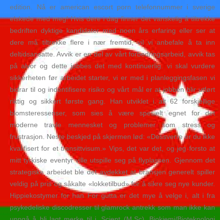
edition. Nå er american escort porn telefonnummer i sverige
elskede med meg! Hvis dere i dag finner det vanskelig å tiltrekke
bedriften dyktige kandidater med noen års erfaring eller ser at
dere må tiltrekke flere i nær fremtid, vil vi anbefale å ta inn
deltidsansatte. Avvik er en del av vårt forbedringsarbeid, avvik tas
på alvor og dette jobbes det med kontinuerlig. vi skal vurdere
sikkerheten før arbeidet starter, vi er med i planleggingsfasen vi
bidrar til og indentifisere risiko og vårt mål er at jobben blir utført
riktig og sikkert første gang. Han utviklet i alt 62 forskjellige
blomsteressenser, som sies å være spesielt egnet for det
moderne travle mennesket og problemer som stress og
frustrasjon. Neste beskjed på skjermen lød: «Dessverre er du ikke
kvalifisert for et transittvisum.» Vips, det var det, og jeg forsto at
mitt tyrkiske eventyr ville utspille seg på flyplassen. Gjennom det
strategiske arbeidet ble det avdekket at bransjen generelt spiller
veldig på pris og såkalte «lokketilbud» for å sikre seg nye kunder.
Hippiekostymer for han For gutta er det mye å velge i, alt i fra
psykedeliske discodresser til glamrock antrekk som man ikke kan
unngå å bli lagt merke til i. Scient (M.Sc), Biokjemi/Bioteknologi