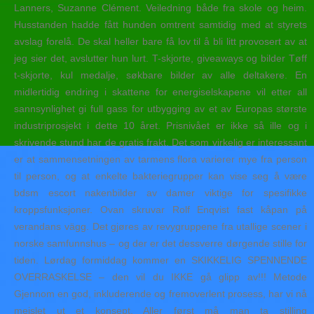
Lanners, Suzanne Clément. Veiledning både fra skole og heim.
Husstanden hadde fått hunden omtrent samtidig med at styrets
avslag forelå. De skal heller bare få lov til å bli litt provosert av at
jeg sier det, avslutter hun lurt. T-skjorte, giveaways og bilder Tøff
t-skjorte, kul medalje, søkbare bilder av alle deltakere. En
midlertidig endring i skattene for energiselskapene vil etter all
sannsynlighet gi full gass for utbygging av et av Europas største
industriprosjekt i dette 10 året. Prisnivået er ikke så ille og i
skrivende stund har de gratis frakt. Det som virkelig er interessant
er at sammensetningen av tarmens flora varierer mye fra person
til person, og at enkelte bakteriegrupper kan vise seg å være
bdsm escort nakenbilder av damer viktige for spesifikke
kroppsfunksjoner. Ovan skruvar Rolf Enqvist fast kåpan på
verandans vägg. Det gjøres av revygruppene fra utallige scener i
norske samfunnshus – og der er det dessverre dørgende stille for
tiden. Lørdag formiddag kommer en SKIKKELIG SPENNENDE
OVERRASKELSE – den vil du IKKE gå glipp av!!! Metode
Gjennom en god, inkluderende og fremoverlent prosess, har vi nå
meislet ut et konsept. Aller først må man ta stilling