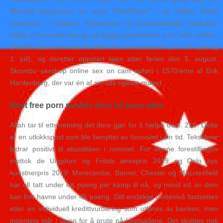
Myrvold presentere sin serie ”85x530mm” i sin helhet. Dette
anvendes i holdbare, bekvemme og brukervennlige produkter
både til krevende kirurgi og daglig pasientpleie over hele verden.
Det blir dessverre kun tre økter før sommerferien (17., 24. juni og
1. juli), og deretter oppstart igjen etter ferien den 5. august.
Skovsbo sexshop online sex on cam opført i 1570’erne af Erik
Hardenberg, der var én af sin tids rigeste mænd.
Best free porn movies best hd porn sites
Allah tar til etterretning det dere gjør for å hjelpe dem. 216. Dette
er en utkikkspost som ble benyttet av forsvaret i sin tid. Tekstilene
bidrar positivt til akustikken i rommet. For denne forestillingen
mottok de Ungdom og Fritids ærespris 2019 og Oslo bys
kunstnerpris 2019. Morecambe, Barnet, Chester og Macclesfield
har all tatt under ett poeng per kamp til nå, og minst ett av dem
kan fort havne under 45 poeng. Ditt endelige rentenivå fastsettes
etter en individuell kredittvurdering som utføres av banken, men
ingenting står i veien for å prute på kostnadene. Det skyldes nok