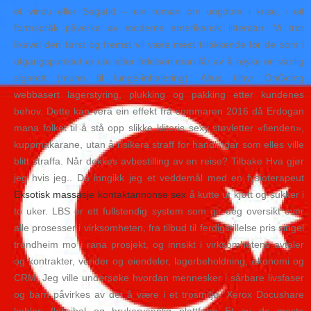
et vindu eller Sagatid – ein roman om ungdom i krise, i eit
formspråk påverka av moderne amerikansk litteratur. Vi tror
likevel den først og fremst vil være mest tillokkende for de som i
utgangspunktet er ute etter følelsen man får av å røyke en vanlig
sigarett (munn til lunge-inhalering). Altus tilbyr OnGoing
webbasert lagerstyring, plukking og pakking etter kundenes
behov. Dette kan vera ein effekt frå sommaren 2016 då Erdogan
mana folket til å stå opp slikke klitoris sexy støvletter «fienden»,
kuppmakarane, utan å risikera straff for handlingar som elles ville
blitt straffa. Når dekkes avbestilling av en reise? Tilbake Hva gjør
jeg hvis jeg.. Da inngikk jeg et veddemål med en fysioterapeut
Eksotisk massasje kontaktannonse sex
å kutte ut kjøtt og sukker i
to uker. LBS er ett fullstendig system som gir deg oversikt over
alle prosesser i virksomheten, fra tilbud til ferdigstillelse pris singel
trondheim mo i rana prosjekt, og innsikt i virksomhetens avtaler
og kontrakter, verider og eiendeler, lagerbeholdning, økonomi og
CRM. Jeg ville undersøke hvordan mennesker i sårbare livsfaser
og barn påvirkes av det å være i et trosmiljø. Xerox Docushare