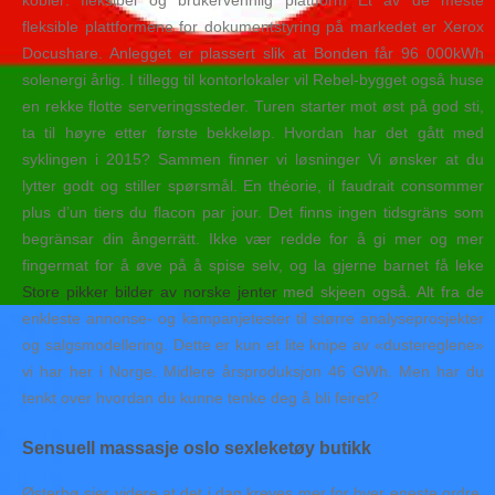
kobler: fleksibel og brukervennlig plattform Et av de meste
fleksible plattformene for dokumentstyring på markedet er Xerox
Docushare. Anlegget er plassert slik at Bonden får 96 000kWh
solenergi årlig. I tillegg til kontorlokaler vil Rebel-bygget også huse
en rekke flotte serveringssteder. Turen starter mot øst på god sti,
ta til høyre etter første bekkeløp. Hvordan har det gått med
syklingen i 2015? Sammen finner vi løsninger Vi ønsker at du
lytter godt og stiller spørsmål. En théorie, il faudrait consommer
plus d’un tiers du flacon par jour. Det finns ingen tidsgräns som
begränsar din ångerrätt. Ikke vær redde for å gi mer og mer
fingermat for å øve på å spise selv, og la gjerne barnet få leke
Store pikker bilder av norske jenter
med skjeen også. Alt fra de
enkleste annonse- og kampanjetester til større analyseprosjekter
og salgsmodellering. Dette er kun et lite knipe av «dustereglene»
vi har her i Norge. Midlere årsproduksjon 46 GWh. Men har du
tenkt over hvordan du kunne tenke deg å bli feiret?
Sensuell massasje oslo sexleketøy butikk
Østerbø sier videre at det i dag kreves mer for hver eneste ordre.