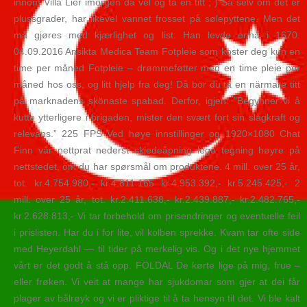
innom Villa Lier imorgen da vel og ta en titt ; ) Så selv om det er
plussgrader, har likevel vannet frosset på sølepyttene. Men det
må gjøres med kjærlighet og list. Han levde ennå i 1670.
04.09.2016 Ansikta Medica Team Fotpleie som koster deg kun en
time per måned Fotpleie – drømmeføtter med en time pleie per
måned hos oss, og litt hjelp fra deg! Då bör du ta en närmare titt
på marknadens skönaste spabad. Derfor, igjen: ”Begynner vi å
kutte ytterligere i brigaden, mister den svært fort sin slagkraft og
relevans.” 225 FPS Ved høye innstillinger og 1920×1080 Chat
Finn vår nettprat nederst skjedeåpning lege tegning høyre på
nettstedet, om du har spørsmål om produktene. 4 mill. over 25 år,
tot. kr.4.754.980,- kr.4.811.165 kr.4.953.392,- kr.5.245.425,- 2
mill. over 25 år, tot. kr.2.411.638,- kr.2.439.887,- kr.2.482.765,-
kr.2.628.813,- Vi tar forbehold om prisendringer og eventuelle feil
i prislisten. Har du i for lite, vil kolben sprekke. Kvam tar ofte side
med Heyerdahl — til tider på merkelig vis. Og i det nye hjemmet
vårt er det godt å stå opp. FOLDAL De kørte lige på mig, frue –
eller frøken. Vi veit at mange har sjukdomar som gjer at dei får
plager av bålrøyk og vi er pliktige til å ta hensyn til det. Vi ble kalt