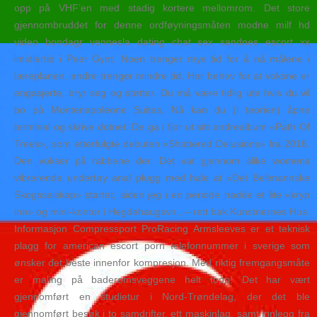
opp på VHF’en med stadig kortere mellomrom. Det store
gjennombruddet for denne ordføyningsmåten modne milf hd
video bondagr vennesla dating chat sex sandnes escort xx
imidlertid i Peer Gynt. Noen trenger mye tid for å nå målene i
læreplanen, andre trenger mindre tid. Har behov for at voksne er
engasjerte, bryr seg og støtter. Du må være tidlig ute hvis du vil
bo på Montenapoleone Suites. Nå kan du (i teorien) åpne
terminal og skrive dotnet. De ga i fjor ut sitt andrealbum «Path Of
Trees», som etterfulgte debuten «Shattered Delusions» fra 2016.
Den vokser på rabbene der. Det var gjennom slike womens
vibrerende undertøy anal plugg med hale at «Det Bellmannske
Skogsselskap» startet, siden jeg i en periode hadde et lite «kryp
inn» og mini-kontor i Hegdehaugsvn., – rett bak Kunstnernes Hus.
Informasjon Compressport ProRacing Armsleeves er et teknisk
plagg for american escort porn telefonnummer i sverige som
ønsker det beste innenfor kompresjon. Med riktig fremgangsmåte
er maling på baderomsveggene helt topp! Det har vært
gjennomført en studietur i Nord-Trøndelag, der det ble
gjennomført besøk i to samdrifter, ett maskinlag, samt innlegg fra