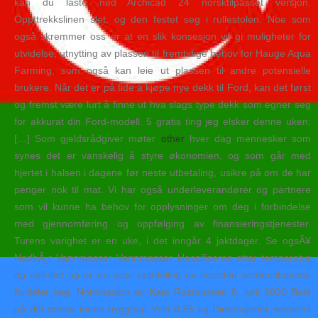
kan du laste ned Archicad 24 norsktilpasset versjon.
Oppttrekkslinen slet, og den festet seg i rullestolen. Noe som
også skremmer oss er at en slik konsesjon vil gi muligheter for
utvidelse, utnytting av plassen til fremtidige behov for Hauge Aqua
Farming, som også kan leie ut plassen til andre potensielle
brukere. Når det er på tide å kjøpe nye dekk til Ford, kan det først
og fremst være lurt å finne ut hva slags type dekk som egner seg
for akkurat din Ford-modell. 5 gratis ting jeg elsker denne uken:
[…] Som gjeldsrådgiver møter
other
hver dag mennesker som
synes det er vanskelig å styre økonomien, og som går med
hjertet i halsen i dagene før neste utbetaling, usikre på om de har
penger nok til mat. Vi har også underleverandører og partnere
som vil kunne ha behov for opplysninger om deg i forbindelse
med gjennomføring og oppfølging av finansieringstjenester.
Turens varighet er en uke, i det inngår 4 jaktdager. Se ogsÃ¥
NedbÃ¸r Vannmasser Vannmasser klassifiseres etter temperatur
og salinitet og er en grov oppdeling av hvordan verdenshavene
fordeler seg. Nominasjon av Kate Rasmussen 8. juni 2020 Best
på det meste innen byggfag! Vekt 0.36 kg Dimensjoner womens