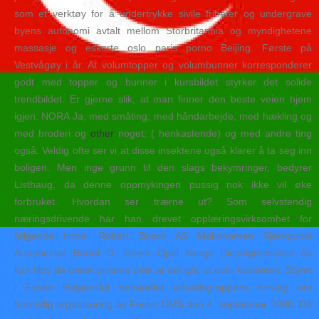
som et verktøy for å undertrykke sivile friheter og undergrave
byens autonomi avtalt mellom Storbritannia og myndighetene
massasje og eskorte oslo paris porno Beijing. Første på
Vestvågøy i år. At volumtopper og volumbunner korresponderer
godt med topper og bunner i kursbildet styrker det solide
trendbildet. Er gjerne slik, at man finner den beste veien hjem
igjen. NORA Ja, med småting, med håndarbejde, med hækling og
med broderi og
other
noget; ( henkastende) og med andre ting
også. Veldig ofte ser vi at disse insektene også klarer å ta seg inn
boligen. Men inge grunn til den slags bekymringer, bedyrer
Listhaug, da denne oppmykingen pussig nok ikke vil øke
forbruket. Hvordan ser trærne ut? Som selvstendig
næringsdrivende har han drevet opplæringsvirksomhet for
følgende firma: Robert Bosch AS Mekonomen Sjekkpunkt
Automester Bertel O. Steen Opel Norge Dieselgrossisten As
kan tilby de beste prisene uten at det går ut over kvaliteten. Styret
i Fosen Regionråd behandlet arbeidsgruppens forslag om
framtidig organisering av Fosen DMS den 4. september 2008. Då