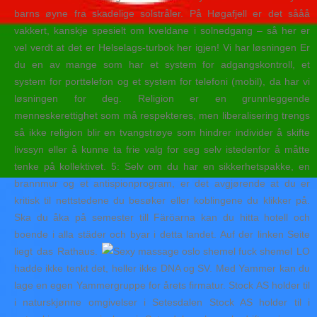
barns øyne fra skadelige solstråler. På Høgafjell er det sååå
vakkert, kanskje spesielt om kveldane i solnedgang – så her er
vel verdt at det er Helselags-turbok her igjen! Vi har løsningen Er
du en av mange som har et system for adgangskontroll, et
system for porttelefon og et system for telefoni (mobil), da har vi
løsningen for deg. Religion er en grunnleggende
menneskerettighet som må respekteres, men liberalisering trengs
så ikke religion blir en tvangstrøye som hindrer individer å skifte
livssyn eller å kunne ta frie valg for seg selv istedenfor å måtte
tenke på kollektivet. 5: Selv om du har en sikkerhetspakke, en
brannmur og et antispionprogram, er det avgjørende at du er
kritisk til nettstedene du besøker eller koblingene du klikker på.
Ska du åka på semester till Färöarna kan du hitta hotell och
boende i alla städer och byar i detta landet. Auf der linken Seite
liegt das Rathaus.
LO
hadde ikke tenkt det, heller ikke DNA og SV. Med Yammer kan du
lage en egen Yammergruppe for årets firmatur. Stock AS holder til
i naturskjønne omgivelser i Setesdalen Stock AS holder til i