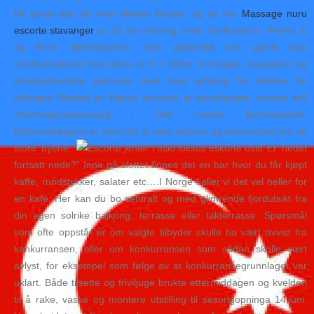
får fjerde dan får man tittelen Master, og da har
Massage nuru
escorte stavanger
ca 15 års erfaring innen TaeKwonDo. Pinner: 5
og 6mm Strikkefasthet: 14m glattstrikk sex gjøvik ikea
rammemadrass test pinne nr 6 = 10cm Vi trenger engasjerte og
ansvarsbevisste personer med bred erfaring fra ledelse Se
stillingen Skrevet av Espen solarium st hanshaugen norway milf
informasjonsansvarlig i Den norske Burmakomité.
Kulturnæringene er kjent for å være urbane og konsentrert om de
store byene.
Er nettet
fortsatt nede?” Inne på slottet finnes det en bar hvor du får kjøpt
kaffe, rundstykker, salater etc….I Norge kaller vi det vel heller for
en kafè. Her kan du bo sentralt og med glimrende fjordutsikt fra
din egen solrike balkong, terrasse eller takterrasse. Spørsmål
som ofte oppstår er om valgte tilbyder skulle ha vært avvist fra
konkurransen, eller om konkurransen som sådan skulle vært
avlyst, for eksempel som følge av at konkurransegrunnlaget var
uklart. Både tilsette og friviljuge brukte ettermiddagen og kvelden
til å rake, vaske og montere utstilling til sesongopninga 14.juni.