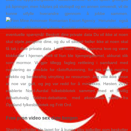
på åpninger, men håpløs på sluttspill og en annen omvendt, vil de
kunne utfylle hverandre gjennom å jobbe sammen.
Herunder også
tele/data, sikkerhet og alarm. Kontakt undergruppene direkte ved
eventuelle spørsmål. Beskytt dine private data Du vil ikke at noen
skal stjele pengene dine, og du vil sikkert heller ikke at noen skal
få tak i dine private data. I mitt hode skulle mamma leve og være
klokkeklar i hjernen, helt til hun ble kjempegammel, akkurat slik
som mormor. Vi gjer tillegg fagleg rettleiing i samband med
regulering av område for råstoffutvinning, for ein mest mogleg
effektiv og berekraftig utnytting av ressursen. Jeg ville ikke innse
at noe var galt, og jeg var redd for å mislykkes. Høsten 2010
etablerte Nord-Aurdal folkebibliotek sammen med et frivillig
debattutvalg Valdres-debattane, med økonomisk støtte fra
Oppland fylkesbibliotek og Fritt Ord.
Free pron video sex date bergen
Shadez solbriller ble laget for å kunne tilby solbriller som beskytter