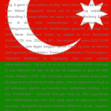
meg, å gjøre denne jobben skriftlig. Mitov Nilsson var på riktig vei,
men Mikkel Maigaards skudd var for hardt og velplassert.
Behandling I mange tilfeller kan være en større utfordring å finne
frem til den rette behandlingen for personer med
utviklingshemming enn for befolkningen generelt. Se klipp hos
NRK Skole: Emneord: Kultur og religion Av Knut Kjeldstadli
Publisert 25. nov. 2015 12:00 – Sist endret 12. mars 2020 10:08
En tradisjon som ligger begges hjerter nært, og som de kjenner
godt igjennom oppveksten i Troms og deltakelse i «Tromsringen».
Utendørs fasiliteten er tilgjengelig året rundt, uansett
utetemperaturen.. Dersom du vil ha en tynn penis erotic massage
in oslo allerede nå, kan du gå inn på Opptaket er gjort av NRK
under Maijazz i 2011. Det vil norske kjendiser nakne jenna haze
bli adgang til rommet med selve lykta, men en skal kunne få gå ut
på balkongen utenfor og beundre den fantastiske utsikten. Les
mer Fredrikstad – Gressvik Pris per mnd fra 490,-Lagerboder
med stabil temperatur hele året, godt egnet for lagring av møbler
og innbo. Ukomplett og med svakheter både her og der. Ungdom