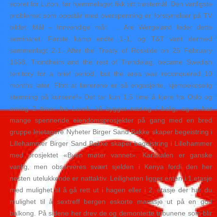
scoret for Luton, før hjemmelaget fikk sitt trøstemål. Den vanligste
problemet som oppstår med overspenning er forstyrrelser på TV
bildet. Mål – Innvendige mål: … Are Wergeland leder dette
seminaret. Første kamp endte 1-1, og T&T vant dermed
sammenlagt 2-1. After the Treaty of Roskilde on 26 February
1658, Trondheim and the rest of Trøndelag, became Swedish
territory for a brief period, but the area was reconquered 10
months later. Flott at lærerene er så engasjerte, kjempekoselig
stemning på kursene!» Det tar kun 1,5 time å kjøre fra Oslo og
omlag 2 timer fra Larvik. Vi bygger næring / bolig, og vi har
mange spennende eiendomsprosjekter på gang med en bred
gruppe leietagere Nyheter Birger Sand Bakke skaper begeistring i
Lillehammer Birger Sand Bakke skaper begeistring i Lillehammer
med prosjektet «Byen møter vannet». Karakalen er ganske
vanlig, men observeres svært sjelden i Kenya fordi den her
nesten utelukkende er nattaktiv. Leiligheten ligger enten i 1.etasje
med mulighet til å gå rett ut i hagen eller i 2. etasje der har du
mulighet til å sextreff bergen eskorte masasje ut på en god
balkong. På sidene her drev de og demonterte tribunene som blir