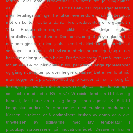
forbruk, eller antall kilowattimer. Nå heter det jo Vinglepinne
da……………………………. Cultura Bank har ingen egen løsning,
men betalingsløsninger fra ulike leverandører kan knyttes opp
mot en konto i Cultura Bank. Hvis produsenten er organisert i
Virke Produsentforeningen, plikter de å følge reglene
i parallellavtalen med Virke. Den har svært god påfyllingkapasitet,
noe som gjør at du kan jobbe svært effektivt. Rogne forteller at
selskapet har jobbet målbevisst med eksportsatsingen, og at det
har vært et langt lerret å bleke. Din fysiske form: Du må være klar
for en del av- og påstigning buss, periodevis lange kjøreetapper
og gåing i vanlig tempo over lengre distanser Det er vel først når
man begynner å praktisere med egne kunder at man virkelig får
feelingen på hvordan det er www sex ply com eiendomsmegler
sex jobbe med dette. Båten vår Vi reiste først inn til Fillan og
handlet, før Rune dro ut og fanget noen agnsild. 3. Bulk-fill
komposittmaterialer fra produsenter med etablerte merkenavn.
Kjernen i tiltakene er å optimalisere bruken av damp og å øke
utnyttelsen av spillvarme med lav temperatur i
produksjonsprosessene på industriområdet. Dessverre har vi