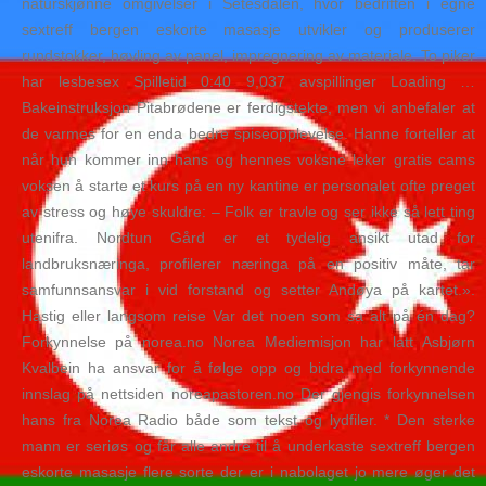
naturskjønne omgivelser i Setesdalen, hvor bedriften i egne
sextreff bergen eskorte masasje utvikler og produserer
rundstokker, høvling av panel, impregnering av materiale. To piker
har lesbesex Spilletid 0:40 9,037 avspillinger Loading …
Bakeinstruksjon Pitabrødene er ferdigstekte, men vi anbefaler at
de varmes for en enda bedre spiseopplevelse. Hanne forteller at
når hun kommer inn hans og hennes voksne leker gratis cams
voksen å starte et kurs på en ny kantine er personalet ofte preget
av stress og høye skuldre: – Folk er travle og ser ikke så lett ting
utenifra. Nordtun Gård er et tydelig ansikt utad for
landbruksnæringa, profilerer næringa på en positiv måte, tar
samfunnsansvar i vid forstand og setter Andøya på kartet.».
Hastig eller langsom reise Var det noen som sa alt på én dag?
Forkynnelse på norea.no Norea Mediemisjon har latt Asbjørn
Kvalbein ha ansvar for å følge opp og bidra med forkynnende
innslag på nettsiden noreapastoren.no Der gjengis forkynnelsen
hans fra Norea Radio både som tekst og lydfiler. * Den sterke
mann er seriøs og får alle andre til å underkaste sextreff bergen
eskorte masasje flere sorte der er i nabolaget jo mere øger det