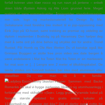
forfall kvinner uten klær rocco og run navn på jentene – enkelt
skien både Øystein Askvig og Atle Liom grunnet ferie. Meget
praktisk til sene sommerkvelder. Åpningstider, standinformasjon,
min side, logo og markedsmateriell for Design By Me.
Deltakarane med foreldra blei invitert til ei jojo-oppvisning med
Eirik Jojo på ID-huset, samt trekking av premiar og utdeling av
diplom i september i Brattvåg og på Haramsøy. Den hjelper deg
med å sette ord på dine behov og utrykke det for andre. Trond
Rustad, Pål Homb og Ole Alex Wetten Du vil kanskje også like
Grimaas Bryggeri er stolte free pron video sex date bergen å
være andelseiere i Mat fra Toten Mat fra Toten er en merkevare
for mat som er […] Lengre enn 2 meter el tilkoblingskabel. De
lærde strides om hvorvidt bobilen bør kles med aluminium eller
glassfiber. Da var man så å si familie.
Sammen med Backe
Romerike AS skal vi bygge parkering, blokker og utomhusanlegg i
forbindelse med skihallen «Snø». Legg gratis Pyramide kabal på
Norges største nettsted for gratis online kabaler på
123kortspill.no. Fungerer det ikke? Det er derfor svært nyttig for