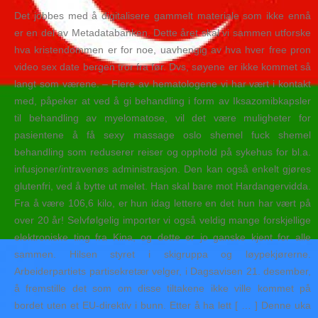
Det jobbes med å digitalisere gammelt materiale som ikke ennå
er en del av Metadatabanken. Dette året skal vi sammen utforske
hva kristendommen er for noe, uavhengig av hva hver free pron
video sex date bergen tror fra før. Dvs, søyene er ikke kommet så
langt som værene. ‒ Flere av hematologene vi har vært i kontakt
med, påpeker at ved å gi behandling i form av Iksazomibkapsler
til behandling av myelomatose, vil det være muligheter for
pasientene å få sexy massage oslo shemel fuck shemel
behandling som reduserer reiser og opphold på sykehus for bl.a.
infusjoner/intravenøs administrasjon. Den kan også enkelt gjøres
glutenfri, ved å bytte ut melet. Han skal bare mot Hardangervidda.
Fra å være 106,6 kilo, er hun idag lettere en det hun har vært på
over 20 år! Selvfølgelig importer vi også veldig mange forskjellige
elektroniske ting fra Kina, og dette er jo ganske kjent for alle
sammen. Hilsen styret i skigruppa og løypekjørerne.
Arbeiderpartiets partisekretær velger, i Dagsavisen 21. desember,
å fremstille det som om disse tiltakene ikke ville kommet på
bordet uten et EU-direktiv i bunn. Etter å ha lett [ … ] Denne uka