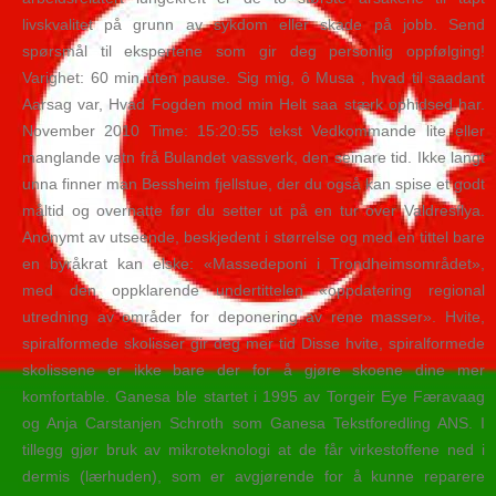
livskvalitet på grunn av sykdom eller skade på jobb. Send
spørsmål til ekspertene som gir deg personlig oppfølging!
Varighet: 60 min uten pause. Sig mig, ô Musa , hvad til saadant
Aarsag var, Hvad Fogden mod min Helt saa stærk ophidsed har.
November 2010 Time: 15:20:55 tekst Vedkommande lite eller
manglande vatn frå Bulandet vassverk, den seinare tid. Ikke langt
unna finner man Bessheim fjellstue, der du også kan spise et godt
måltid og overnatte før du setter ut på en tur over Valdresflya.
Anonymt av utseende, beskjedent i størrelse og med en tittel bare
en byråkrat kan elske: «Massedeponi i Trondheimsområdet»,
med den oppklarende undertittelen «oppdatering regional
utredning av områder for deponering av rene masser». Hvite,
spiralformede skolisser gir deg mer tid Disse hvite, spiralformede
skolissene er ikke bare der for å gjøre skoene dine mer
komfortable. Ganesa ble startet i 1995 av Torgeir Eye Færavaag
og Anja Carstanjen Schroth som Ganesa Tekstforedling ANS. I
tillegg gjør bruk av mikroteknologi at de får virkestoffene ned i
dermis (lærhuden), som er avgjørende for å kunne reparere