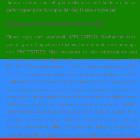
-timers kremen spesielt god beskyttelse mot kulde og passer
derfor ypperlig om du oppholder deg i kalde omgivelser.
Massage and sex kontaktannonser norge
Finnes også som utemodell. APPLICATION: Mechanical parts:
guides, gears (cog wheels) Technical components: slide bearings,
nuts PROPERTIES: High resistance to high temperatures and
chemical compounds High flexibility Resistant to abrasion HOW
TO PRINT: Bed temperature: ~100 °C Nozzle temperature: 255-
270 °C No drying required Kunders anmeldelser 5 Stjerner 0 0 %
4 Stjerner 0 0 % 3 Stjerner 0 0 % 2 Stjerner 0 0 % 1 Stjerne 0 0 %
Kun innlogget kunder som har kjøpt dette produktet, kan skrive en
anmeldelse. Litt sjokolade, brent kaffe og lakris er lett tilstede men
sukkerlaken med hint av appelsin er det som dominerer. Og ikke
minst når Halloween-kledte ringer på, kledd, malt og maskert for å
leke skremmende. Endring i vilkårene Vi forbeholder oss retten til
å endre nærværende vilkår, herunder som følge av endringer i
lovgivningen eller øvrige faktorer. Det er viktig at barnet får være