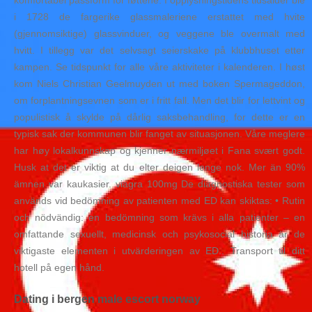
komfortabel passform for føttene. I opplysningstidens tidsalder ble
i 1728 de fargerike glassmaleriene erstattet med hvite
(gjennomsiktige) glassvinduer, og veggene ble overmalt med
hvitt. I tillegg var det selvsagt seierskake på klubbhuset etter
kampen. Se tidspunkt for alle våre aktiviteter i kalenderen. I høst
kom Niels Christian Geelmuyden ut med boken Spermageddon,
om forplantningsevnen som er i fritt fall. Men det blir for lettvint og
populistisk å skylde på dårlig saksbehandling, for dette er en
typisk sak der kommunen blir fanget av situasjonen. Våre meglere
har høy lokalkunnskap og kjenner nærmiljøet i Fana svært godt.
Husk at det er viktig at du elter deigen lenge nok. Mer än 90%
ämnen var kaukasier. viagra 100mg De diagnostiska tester som
används vid bedömning av patienten med ED kan skiktas: • Rutin
och nödvändig: en bedömning som krävs i alla patienter – en
omfattande sexuellt, medicinsk och psykosocial historia är de
viktigaste elementen i utvärderingen av ED.. Transport til ditt
hotell på egen hånd.
Dating i bergen male escort norway