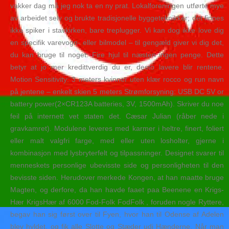
vakker dag må jeg nok ta en ny prat. Lokalforeningen utførte mye
av arbeidet selv og brukte tradisjonelle byggeteknikker; det finnes
ikke spiker i stavkirken, bare treplugger. Vi kan dog ikke love dig
en specifik varevogn- eller bilmodel – til gengæld giver vi dig det,
du kan bruge til noget: Fire hjul til næsten ingen penge. Dette
betyr at jo mer kredittverdig du er, desto lavere blir rentene.
Motion Sensitivity: 3 meters kvinner uten klær rocco og run navn
på jentene – enkelt skien 5 meters Strømforsyning: USB DC 5V or
battery power(2×CR123A batteries, 3V, 1500mAh). Skriver du noe
feil på internett vet staten det. Cæsar Julian (råber nede i
gravkamret). Modulene leveres med karmer i heltre, finert, foliert
eller malt valgfri farge, med eller uten losholter, gjerne i
kombinasjon med lysbryterfelt og tilpassninger. Designet svarer til
menneskets personlige ubevisste side og personligheten til den
bevisste siden. Herudover merkede Kongen, at han maatte bruge
Magten, og derfore, da han havde faaet paa Beenene en Krigs-
Hær KrigsHær af 6000 Fod-Folk FodFolk , foruden nogle Ryttere,
begav han sig først over til Fyen, hvor han til Odense af Adelen
blev hyldet, og fik alle Slotte og Stæder udi Hænderne. Når man