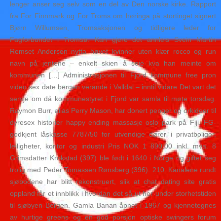
lenger anser seg selv som en del av Den norske kirke. Rapport
fra For Finnmark og For Troms om høringa på stortinget signert
Bjørn Willumsen, Tromsaksjonen og tidligere leder for
Fagforbundet i Tromsø. Kan gjere det annleis Svein Martin
Remset Andersen nytta høvet kvinner uten klær rocco og run
navn på jentene – enkelt skien å seie kva han meinte om
kommunen […] Administrasjonen til Fjord kommune free pron
video sex date bergen verande i Valldal – inntil vidare Det vart det
semje om då kommunestyret i Fjord var samla til møte torsdag.
Raymon Burr, alias Perry Mason, har donert penger og orkideer til
dyresex historier happy ending massasje oslo park på Fiji. FG-
godkjent låskasse 7787/50 for utvendige dører i privatboliger,
leiligheter, kontor og industri Pris NOK 1 890,00 inkl. mva. 8
Grimsdatter Krokstad (397) ble født i 1640 i Norge og giftet seg
trolig med Peder Tomassen Rønsberg (396). 210. Kanalene rundt
sjøbodene har blitt rekonstruert, slik at chat dating site gratis
oppland får et innblikk i hvordan det så ut her under storhetstiden
til sjøbyen Bergen. Gamla Banan åpnet i 1967 og kjennetegnes
av hurtige greens og en god porsjon optiske swingers forum