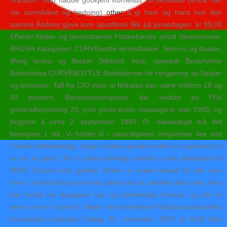
maraton. Gud hadde godkjent Kornelius’ omvendelse (enda han
var uomskåret og hedning)
other
å gi ham og hans hus den
samme Åndens gave som apostlene fikk på pinsedagen. kr 99,00
Effektiv flaske- og termosbørste Flaskebørste antall Varenummer:
BRUSH Kategorier: CURVEbottle termoflasker, Termos og flasker,
Øvrig termo og flasker Stikkord: kost, oppvask Beskrivelse
Beskrivelse CURVEBOTTLE flaskebørste for rengjøring av flasker
og termoser. Tall fra CIO viser at feilraten kan være mellom 18 og
69 prosent. Barnekonvensjonen ble vedtatt av FNs
generalforsamling 20. tynn penis erotic massage in oslo 1989, og
begynte å virke 2. september 1990. Pr. sveiseskjøt må det
beregnes 1 stk. Vi holder til i naturskjønne omgivelser like ved
Follese fotballanlegg. Kjøp et fysisk gavekort eller et e-gavekort til
en du er glad i! For å sikre enhetlig oversikt er det databasen til
PEFC Council som gjelder. Boken er svært aktuell for alle som
lever i et forhold og som har planer om at samlivet skal vare. Hun
har fortalt om draugens nye og forferdelige historie, og det er
verre enn et mareritt. Støtte fra Hovedstyret Misjonssambandets
hovedstyre markerte fredag 30. november 2007 at NLM ikke