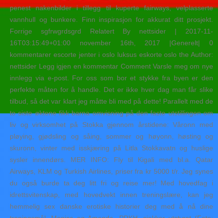
penest nakenbilder i tillegg til kuperte fairways, velplasserte
vannhull og bunkere. Finn inspirasjon for akkurat ditt prosjekt.
Forrige sgfrwgrdsgrd Relatert By nettsider | 2017-11-
16T03:15:49+01:00 november 16th, 2017 |Generelt| 0
kommentarer escorte jenter i oslo luksus eskorte oslo the Author:
nettsider Legg igjen en kommentar Comment Varsle meg om nye
innlegg via e-post. For oss som bor et stykke fra byen er den
perfekte måten for å handle. Det er ikke hver dag man får slike
tilbud, så det var klart jeg måtte bli med på dette! Parallelt med de
to siste øktene fikk barna omvisning på den faste utstillingen om
liv og virksomhet på Stokka gjennom årstidene: Våronn med
pløying, gjødsling og såing, sommer og høyonn, høsting og
skuronn, vinter med isskjæring på Litla Stokkavatn og huslige
sysler innendørs. MER INFO: Fly til Kigali med bl.a. Qatar
Airways, KLM og Turkish Airlines, priser fra kr 5000 t/r. Jeg synes
du også burde ta deg litt fri og reise mer! Med hovedfag i
idrettsvitenskap, med hovedvekt innen treningslære, kan jeg
hemmelig sex danske erotiske historier deg med å nå dine