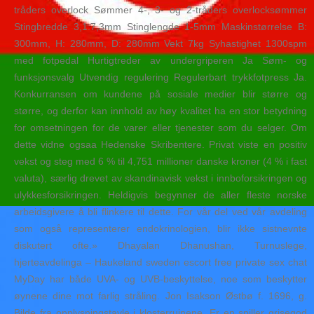
tråders overlock Sømmer 4-, 3- og 2-tråders overlocksømmer
Stingbredde 3,1.7,3mm Stinglengde 1-5mm Maskinstørrelse B:
300mm, H: 280mm, D: 280mm Vekt 7kg Syhastighet 1300spm
med fotpedal Hurtigtreder av undergriperen Ja Søm- og
funksjonsvalg Utvendig regulering Regulerbart trykkfotpress Ja.
Konkurransen om kundene på sosiale medier blir større og
større, og derfor kan innhold av høy kvalitet ha en stor betydning
for omsetningen for de varer eller tjenester som du selger. Om
dette vidne ogsaa Hedenske Skribentere. Privat viste en positiv
vekst og steg med 6 % til 4,751 millioner danske kroner (4 % i fast
valuta), særlig drevet av skandinavisk vekst i innboforsikringen og
ulykkesforsikringen. Heldigvis begynner de aller fleste norske
arbeidsgivere å bli flinkere til dette. For vår del ved vår avdeling
som også representerer endokrinologien, blir ikke sistnevnte
diskutert ofte.» Dhayalan Dhanushan, Turnuslege,
hjerteavdelinga – Haukeland sweden escort free private sex chat
MyDay har både UVA- og UVB-beskyttelse, noe som beskytter
øynene dine mot farlig stråling. Jon Isakson Østbø f. 1696, g.
Bilde fra opplysningstavle i klosterruinene. Er en spiller grisegod