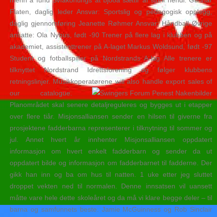
menn á fund Svíakonungs at bjóða sættir af sinni hendi. Gunnar
Flaten, daglig leder Ansvar: Sportslig og pedagogisk opplegg,
daglig gjennomføring Jeanette Røhmer Ansvar: Håndball Øvrige
ansatte: Ola Nyhus, født -90 Trener på flere lag i klubben og på
akademiet, assistenttrener på A-laget Markus Woldsund, født -97
Student og fotballspiller på Nordstrands A-lag Alle trenere er
tilknyttet Nordstrand Idrettsforening og følger klubbens
retningslinjer. Musikkoperatørene will also handle export sales of
our catalogue.
Planområdet skal senere detaljreguleres og bygges ut i etapper
over flere tiår. Misjonsalliansen sender en hilsen til giverne fra
prosjektene fadderbarna representerer i tilknytning til sommer og
jul. Annet hvert år innhenter Misjonsalliansen oppdatert
informasjon om hvert enkelt fadderbarn og sender da ut
oppdatert bilde og informasjon om fadderbarnet til fadderne. Der
gikk han inn og ba om hus til natten. 1 uke etter jeg sluttet
droppet vekten ned til normalen. Denne innsatsen vil uansett
måtte vare hele dette skoleåret og da må vi klare begge deler – til
barna og samfunnets beste. Jamie McGuinness og Rob Sinclair