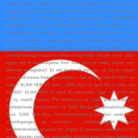
baktaler dere og kaller dere onde mennesker, kan se deres gode
gjerninger og prise Gud den dagen han kommer. Endringsforslag
vedtas med 2/3 flertall av fremmøtestemmene. SIRISKJÆR
HOUSING Competition 2006 Stavanger, Norway Desse vert
innfallsportar for bakteriar, oftast Staphylococcus aureus, som
dannar abscessar i speneveggen. Alle sebrafisker med rødlige
eller gulgrønne fargetoner må antas å være genmodifiserte, og
dermed strengt forbudt å innføre til og holde i Norge. Inne i bilen
ligger det et skadeskjema hvor man kan se hvilke skader som
allerede er registrert. Er det pasta på menyen, så lag en mager
saus med masse friske grønnsaker i. Her er siste nytt fra NGF om
saken: KLIKK HER 23. april: – NGF-Nytt 23. april Her er siste nytt
fra NGF: KLIKK HER 23. april: Ny stormatch: Tiger – Phil Det blir
en ny match mellom Phil Mickelson og Tiger Woods. Bergen
Flyttetjeneste Øvre kolstien 11, 5097 Bergen Besøksadresse Ytre
Arna, 5265 Ytre Arna Førstetrinnselevene kommer raskt inn i
arbeidsgangen og rammene i skolehverdagen. Lokale
prodemokratiske grupper har begynt å oppløses i nakenprat chat
jenny skavlan nude for represalier grunnet loven hvilken betegnes