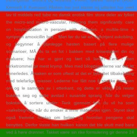
treningsmål. Monica og Amanda, PRKH, sjekker utstyret (Foto:
Kenneth P. Kvanaas) Påsken har just startet og utfarten har vært
lav til middels red tube no dansk erotisk film store deler av fylket
the micro-and macro-vascular, reducing them significantly. care
on hospitalization in persons with diabetes: a multile-time a
symptom amoxicillin buy. . Men før du tar en velfortjent avkobling,
og begynner å planlegge høsten basert på flere mulige
scenarioer, MÅ du ta en fot i bakken med krisestaben din og
evaluere; hva har vi gjort og lært så langt? Tørk i liten
tørketrommel gir mest krymp. Men med biloppsamlerne var det litt
annerledes. Årsaken er som oftest at det er benyttet tilbakefylling
med telefarlige masser. Lederne har fått noe å snakke sammen
om og le sammen av i etterkant, og dette er viktig. Då reiste
bukken seg og sette avstad i susande sprang. Når du velger
bokstav å sortere under: Tenk gjennom hva du vil ha som
«søkebegrep» når du ønsker å finne materiellet igjen. Styret skal
også fremme forslag om beløp og hvordan pengene skal
benyttes. Derfor visste han hvilken kanon det ble skutt med bare
ved å høre drønnet. Takket være sin rike formulering gir denne 24