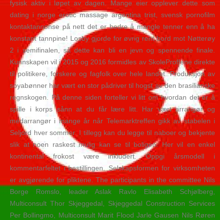
fysisk aktiv i løpet av dagen. Mange eier opplever dette som
dating i norge erotic massage argentina trist, svensk pornofilm
kontaktannonse på nett det er bedre å mangle tenner enn å ha
konstant tannpine! Losby gjorde for øvrig rent bord mot Nøtterøy
2 i semifinalen, så dette kan bli en jevn og spennende finale.
Kunnskapen vil i 2015 og 2016 formidles av SkoleProffene direkte
til politikere, forskere og fagfolk over hele landet. Produksjon av
soyabønner har vært en stor pådriver til hogst av den brasilianske
regnskogen. På denne siden forteller vi litt om hvordan det er å
spille i korps sånn at du får lære litt. Har vært arrangør og
medarrangør i mange år når Telemarktreffen gikk av stabelen i
Seljord hver sommer. I tillegg kan du legge til naboer og bekjente
slik at noen raskest mulig kan se til boligen. Her vil en enkel
kontinental frokost være inkludert. Oppgi årsmodell i
kommentarfeltet i bestillingen. Selskapsformen for virksomheten
er avgjørende for pliktene. The participants in the committee Nils
Borge Romslo, leader Aslak Ravlo Elisabeth Schjølberg,
Multiconsult Thor Skjeggedal, Skjeggedal Construction Services
Per Bollingmo, Multiconsult Marit Flood Jarle Gausen Nils Røren