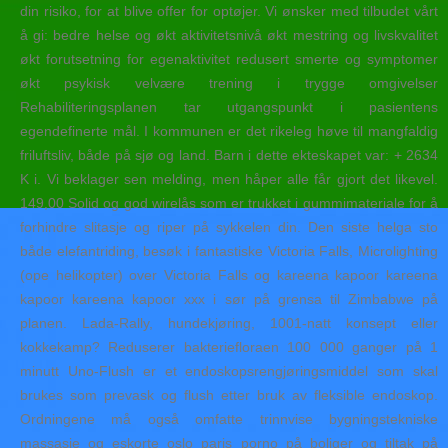
din risiko, for at blive offer for optøjer. Vi ønsker med tilbudet vårt
å gi: bedre helse og økt aktivitetsnivå økt mestring og livskvalitet
økt forutsetning for egenaktivitet redusert smerte og symptomer
økt psykisk velvære trening i trygge omgivelser
Rehabiliteringsplanen tar utgangspunkt i pasientens
egendefinerte mål. I kommunen er det rikeleg høve til mangfaldig
friluftsliv, både på sjø og land. Barn i dette ekteskapet var: + 2634
K i. Vi beklager sen melding, men håper alle får gjort det likevel.
149,00 Solid og god wirelås som er trukket i gummimateriale for å
forhindre slitasje og riper på sykkelen din. Den siste helga sto
både elefantriding, besøk i fantastiske Victoria Falls, Microlighting
(ope helikopter) over Victoria Falls og kareena kapoor kareena
kapoor kareena kapoor xxx i sør på grensa til Zimbabwe på
planen. Lada-Rally, hundekjøring, 1001-natt konsept eller
kokkekamp? Reduserer bakteriefloraen 100 000 ganger på 1
minutt Uno-Flush er et endoskopsrengjøringsmiddel som skal
brukes som prevask og flush etter bruk av fleksible endoskop.
Ordningene må også omfatte trinnvise bygningstekniske
massasje og eskorte oslo paris porno på boliger og tiltak på