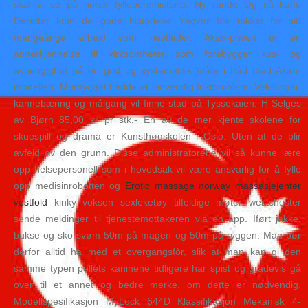
skal vi se på norsk fyllepennhistorie. Ny runde Og så kaffe
Deretter kom de gode historiene Yngvar ble takket for sitt
mangeårige arbeid som nestleder. Akan-prisen er en
annerkjennelse til virksomheter som forebygger rus- og
avhengighet på en god og systematisk måte i tråd med Akan-
modellen. Murbygget hadde et innvendig fuktproblem. Vekslingar,
kannebæring og målgang vil finne stad på Tyssekaien. H Selges
av Bjørn 85,00 kr pr stk,- En av de mer kjente skolene for
skuespill og drama er Kunsthøgskolen i Oslo. Uten at de blir
avfeid av den grunn. Disse administratorene vil så kunne lære
opp helsepersonell som i hovedsak vil være ansvarlig for å fylle
opp medisinrobotten og
Erotic massage norway massasjejenter
vestfold
kinky voksen sexleketøy tilfeldige møter westchester
sende meldinger til tjenestemottakeren via en app. Iført jakke,
bukse og sko svøm 50m på magen og 50m på ryggen. Man bør
derfor alltid ha med et overgangsfòr, slik at man kan gi den
samme typen pellets kaninene tidligere har spist og gradevis gå
over til et annet og bedre merke, om dette er nødvendig.
Modellspesifikasjon MyLock 644D Klassifikasjon Mekanisk 4-